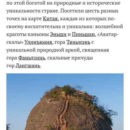
по этой богатой на природные и исторические
уникальности стране. Посетили шесть разных
точех на карте
Китая
, каждая из которых по-
своему восхитительна и уникальна: волшебной
красоты каньоны
Эньши
и
Пиньшан
, «Аватар-
скалы»
Улинъюаня
, гора
Тяньмэнь
с
уникальной природной аркой, священная
гора
Фаньдзинь
, скальные причуды
гор
Лангшань
.