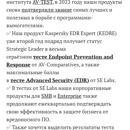
института
AV-TEST
, в 2023 году наши продукты
снова
подтвердили звание
самых лучших и
полезных в борьбе с программами-
вымогателями.
✅ Наш продукт Kaspersky EDR Expert (KEDRЕ)
уже второй год подряд получает статус
Strategic Leader в весьма
серьёзном
тесте
Endpoint Prevention and
Response
от AV-Comparatives, а также
максимальные баллы
в
тесте
Advanced
Security
(
EDR
)
от SE Labs.
✅ В тестах от SE Labs наши корпоративные
продукты для
SMB
и
Enterprise
также
продолжают ежеквартально подтверждать
свою эффективность в защите бизнеса от
вредоносного ПО.
✅ Также хочется выделить результаты теста