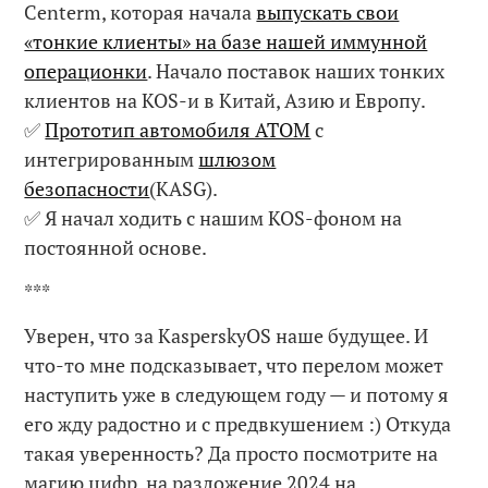
Centerm, которая начала
выпускать свои
«тонкие клиенты» на базе нашей иммунной
операционки
. Начало поставок наших тонких
клиентов на KOS-и в Китай, Азию и Европу.
✅
Прототип автомобиля АТОМ
с
интегрированным
шлюзом
безопасности
(KASG).
✅ Я начал ходить с нашим KOS-фоном на
постоянной основе.
***
Уверен, что за KasperskyOS наше будущее. И
что-то мне подсказывает, что перелом может
наступить уже в следующем году — и потому я
его жду радостно и с предвкушением :) Откуда
такая уверенность? Да просто посмотрите на
магию цифр, на разложение 2024 на