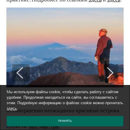
Мы используем файлы cookie, чтобы сделать работу с сайтом
удобнее. Продолжая находиться на сайте, вы соглашаетесь с
этим. Подробную информацию о файлах cookie можно прочитать
здесь
.
☑️ Совершенно неожиданно красивые острова
и скалы недалеко от таиландского
ПРИНЯТЬ
Пхукета:
раз
,
два
,
три
.