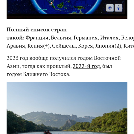
Полный список стран
такой:
Франция
,
Бельгия
,
Германия
,
Италия
,
Бело
Аравия
,
Кения
(+),
Сейшелы
,
Корея
,
Япония
(2),
Кит
2023 год вообще получился годом Восточной
Азии, тогда как прошлый,
2022-й год
, был
годом Ближнего Востока.