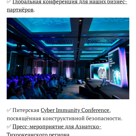
✅
Глобальная конференция для наших бизнес-
партнёров
.
✅ Питерская
Cyber Immunity Conference
,
посвящённая конструктивной безопасности.
✅
Пресс-мероприятие для Азиатско-
Тихоокеанского региона
.