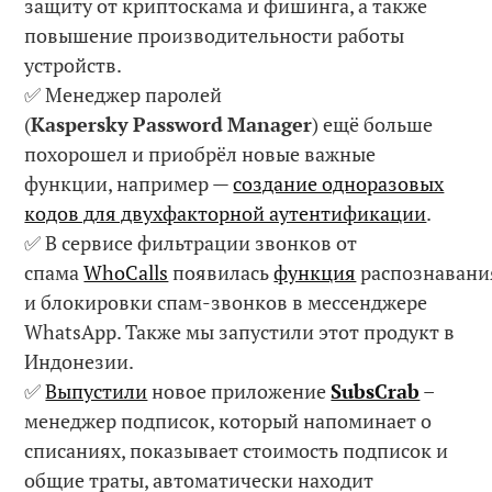
защиту от криптоскама и фишинга, а также
повышение производительности работы
устройств.
✅ Менеджер паролей
(
Kaspersky
Password
Manager
) ещё больше
похорошел и приобрёл новые важные
функции, например —
создание одноразовых
кодов для двухфакторной аутентификации
.
✅ В сервисе фильтрации звонков от
спама
WhoCalls
появилась
функция
распознавани
и блокировки спам-звонков в мессенджере
WhatsApp. Также мы запустили этот продукт в
Индонезии.
✅
Выпустили
новое приложение
SubsCrab
–
менеджер подписок, который напоминает о
списаниях, показывает стоимость подписок и
общие траты, автоматически находит