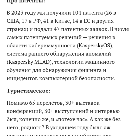
Про патенты:
В 2023 году мы получили 104 патента (26 в
США, 17 в РФ, 41 в Китае, 14 в ЕС и других
странах) и подали 47 патентных заявок. В числе
самых патентуемых решений — решения в
области кибериммунности (
KasperskyOS
),
система раннего обнаружения аномалий
(
Kaspersky MLAD
), технологии машинного
обучения для обнаружения фишинга и
инцидентов компьютерной безопасности.
Туристическое:
Помимо 65 перелётов, 30+ выставок-
конференций, 30+ выступлений и интервью
был, конечно же, и «потехе час». А как же без
него, родного? В уходящем году было аж
несколько эпизодов по данной тематике.