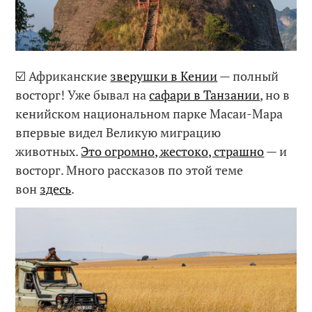
☑️ Африканские
зверушки в Кении
— полный
восторг! Уже бывал на
сафари в Танзании
, но в
кенийском национальном парке Масаи-Мара
впервые видел Великую миграцию
животных.
Это огромно, жестоко, страшно
— и
восторг. Много рассказов по этой теме
вон
здесь
.