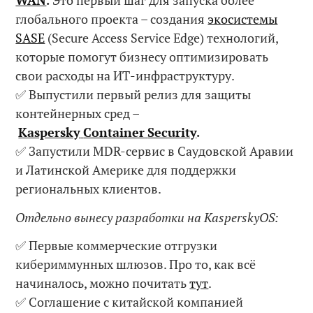
WAN
.
Это первый шаг для запуска более
глобального проекта – создания
экосистемы
SASE
(Secure Access Service Edge) технологий,
которые помогут бизнесу оптимизировать
свои расходы на ИТ-инфраструктуру.
✅ Выпустили первый релиз для защиты
контейнерных сред –
Kaspersky
Container
Security
.
✅ Запустили MDR-сервис в Саудовской Аравии
и Латинской Америке для поддержки
региональных клиентов.
Отдельно вынесу разработки на K
asperskyO
S:
✅ Первые коммерческие отгрузки
кибериммунных шлюзов. Про то, как всё
начиналось, можно почитать
тут
.
✅ Соглашение с китайской компанией