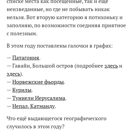
списке места как посещённые, так и ещё
неизведанные, но где не побывать никак
нельзя. Вот вторую категорию я потихоньку и
заполняю, по возможности соединяя приятное
с полезным.
В этом году поставлены галочки в графах:
—
Патагония
.
— Гавайи, Большой остров (подробнее
здесь
и
здесь
).
—
Норвежские фьорды
.
—
Курилы
.
—
Туннели Иерусалима
.
—
Непал, Катманду
.
Что ещё выдающегося географического
случилось в этом году?