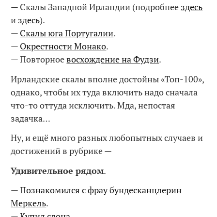
— Скалы Западной Ирландии (подробнее
здесь
и
здесь
).
—
Скалы юга Португалии
.
—
Окрестности Монако
.
— Повторное
восхождение на Фудзи
.
Ирландские скалы вполне достойны «Топ-100»,
однако, чтобы их туда включить надо сначала
что-то оттуда исключить. Мда, непостая
задачка…
Ну, и ещё много разных любопытных случаев и
достижений в рубрике —
Удивительное рядом
.
—
Познакомился с фрау бундесканцлерин
Меркель
.
—
Купил слона
.