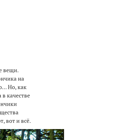
е вещи.
ончика на
о… Но, как
а в качестве
ончики
ещества
, вот и всё.