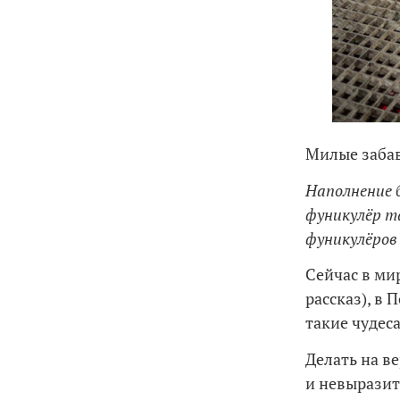
Милые забав
Наполнение 
фуникулёр т
фуникулёров
Сейчас в ми
рассказ), в 
такие чудес
Делать на в
и невыразит