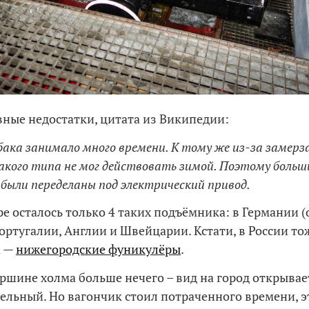
ные недостатки, цитата из Википедии:
бака занимало много времени. К тому же из-за замерз
акого типа не мог действовать зимой. Поэтому боль
 были переделаны под электрический привод.
ре осталось только 4 таких подъёмника: в Германии (
Португалии, Англии и Швейцарии. Кстати, в России т
а —
нижегородские фуникулёры
.
ершине холма больше нечего – вид на город открыва
ельный. Но вагончик стоил потраченного времени, э