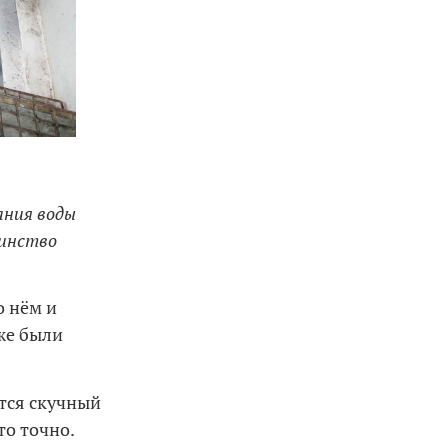
ания воды
шинство
о нём и
оже были
ется скучный
то точно.