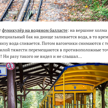
т
фуникулёр на водяном балласте
: на вершине холма
специальный бак на днище заливается вода, в то врем
низу вода сливается. Потом вагончики снимаются с 
силой тяжести перемещаются в противоположные то
!! Ни разу такого не видел и не слышал…