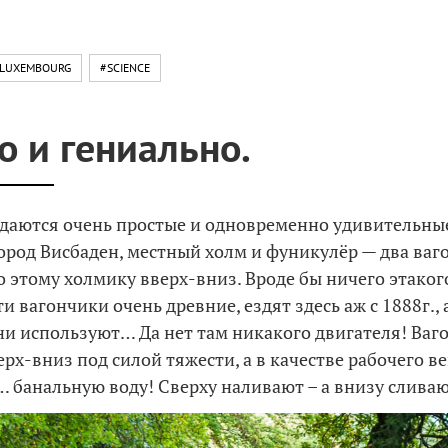
LUXEMBOURG
#SCIENCE
о и гениально.
даются очень простые и одновременно удивительны
ород Висбаден, местный холм и фуникулёр — два ваг
по этому холмику вверх-вниз. Вроде бы ничего этаког
ти вагончики очень древние, ездят здесь аж с 1888г., 
ни используют… Да нет там никакого двигателя! Ваг
ерх-вниз под силой тяжести, а в качестве рабочего в
 банальную воду! Сверху наливают – а внизу сливают