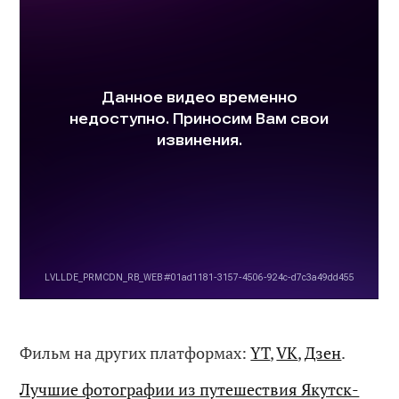
Фильм на других платформах:
YT
,
VK
,
Дзен
.
Лучшие фотографии из путешествия Якутск-