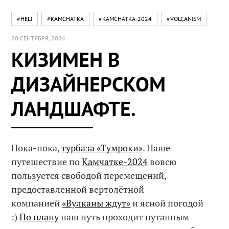
#HELI
#KAMCHATKA
#KAMCHATKA-2024
#VOLCANISM
20 СЕНТЯБРЯ, 2024
КИЗИМЕН В
ДИЗАЙНЕРСКОМ
ЛАНДШАФТЕ.
Пока-пока,
турбаза «Тумроки»
. Наше
путешествие по
Камчатке-2024
вовсю
пользуется свободой перемещений,
предоставленной вертолётной
компанией
«Вулканы ждут»
и ясной погодой
:)
По плану
наш путь проходит путанным