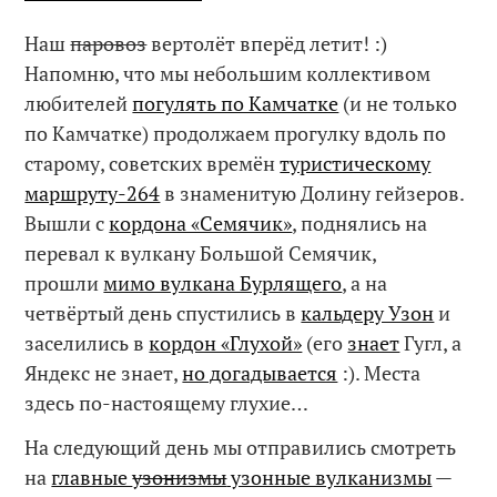
Наш
паровоз
вертолёт вперёд летит! :)
Напомню, что мы небольшим коллективом
любителей
погулять по Камчатке
(и не только
по Камчатке) продолжаем прогулку вдоль по
старому, советских времён
туристическому
маршруту-264
в знаменитую Долину гейзеров.
Вышли с
кордона «Семячик»
, поднялись на
перевал к вулкану Большой Семячик,
прошли
мимо вулкана Бурлящего
, а на
четвёртый день спустились в
кальдеру Узон
и
заселились в
кордон «Глухой»
(его
знает
Гугл, а
Яндекс не знает,
но догадывается
:). Места
здесь по-настоящему глухие…
На следующий день мы отправились смотреть
на
главные
узонизмы
узонные вулканизмы
—