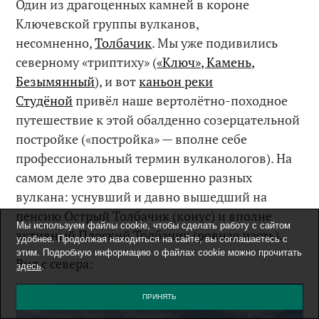
Один из драгоценных камней в короне
Ключевской группы вулканов,
несомненно,
Толбачик
. Мы уже подивились
северному «триптиху» (
«Ключ», Камень,
Безымянный
), и вот
каньон реки
Студёной
привёл наше вертолётно-походное
путешествие к этой обалденно созерцательной
постройке («постройка» — вполне себе
профессиональный термин вулканологов). На
самом деле это два совершенно разных
вулкана: уснувший и давно вышедший на
пенсию Острый Толбачик (конус) и вполне
Мы используем файлы cookie, чтобы сделать работу с сайтом
активный Плоский Толбачик (ровная часть).
удобнее. Продолжая находиться на сайте, вы соглашаетесь с
этим. Подробную информацию о файлах cookie можно прочитать
Вид с севера:
здесь
.
ПРИНЯТЬ