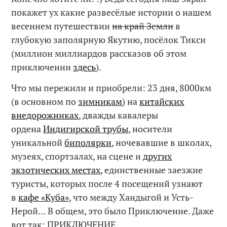
покажет ух какие развесёлые истории о нашем
весеннем путешествии
на край Земли
в
глубокую заполярную Якутию, посёлок Тикси
(миллион миллиардов рассказов об этом
приключении
здесь
).
Что мы пережили и приобрели: 23 дня, 8000км
(в основном по
зимникам
) на
китайских
внедорожниках
, дважды кавалеры
ордена
Индигирской трубы
, носители
уникальной
биполярки
, ночевавшие в школах,
музеях, спортзалах, на сцене и
других
экзотических местах
, единственные заезжие
туристы, которых после 4 посещений узнают
в
кафе «Куба»
, что между Хандыгой и Усть-
Нерой… В общем, это было Приключение. Даже
вот так: ПРИКЛЮЧЕНИЕ.