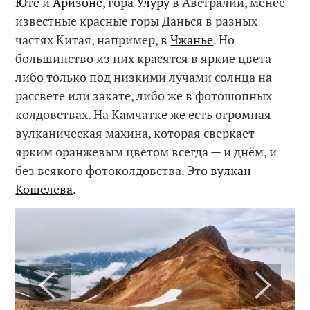
Юте
и
Аризоне
, гора
Улуру
в Австралии, менее
известные красные горы Данься в разных
частях Китая, например, в
Чжанье
. Но
большинство из них красятся в яркие цвета
либо только под низкими лучами солнца на
рассвете или закате, либо же в фотошопных
колдовствах. На Камчатке же есть огромная
вулканическая махина, которая сверкает
ярким оранжевым цветом всегда — и днём, и
без всякого фотоколдовства. Это
вулкан
Кошелева
.