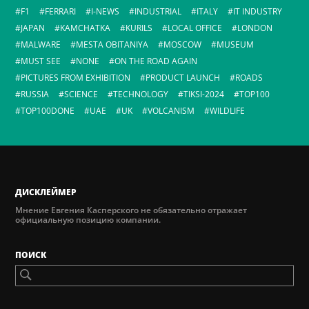
F1
FERRARI
I-NEWS
INDUSTRIAL
ITALY
IT INDUSTRY
JAPAN
KAMCHATKA
KURILS
LOCAL OFFICE
LONDON
MALWARE
MESTA OBITANIYA
MOSCOW
MUSEUM
MUST SEE
NONE
ON THE ROAD AGAIN
PICTURES FROM EXHIBITION
PRODUCT LAUNCH
ROADS
RUSSIA
SCIENCE
TECHNOLOGY
TIKSI-2024
TOP100
TOP100DONE
UAE
UK
VOLCANISM
WILDLIFE
ДИСКЛЕЙМЕР
Мнение Евгения Касперского не обязательно отражает
официальную позицию компании.
ПОИСК