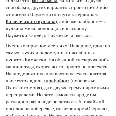
только что
рассказывал
, можно всего двумя
способами, других вариантов просто нет. Либо
от посёлка Паужетка (по пути к вершинам
Кошелевского вулкана
), либо же наоборот — с
вулкана мимо водопадов и в сторону
Паужетки. О ней, о Паужетке, и рассказ.
Очень колоритное местечко! Наверное, один из
самых глухих и недоступных населённых
пунктов Камчатки. На обычной «незаряженой»
машине туда, скорее всего, просто не проехать.
На внедорожнике или вахтовке ехать полтора-
двое суток вдоль
«прибойки»
(побережье
Охотского моря), да с двумя-тремя паромными
переправами. Но зато самолёты вроде бы
регулярно раз в неделю летают в ближайжий
посёлок на побережье, где аэропорт «Озерная»,
в 30км о Паужетки. Из остального транспорта