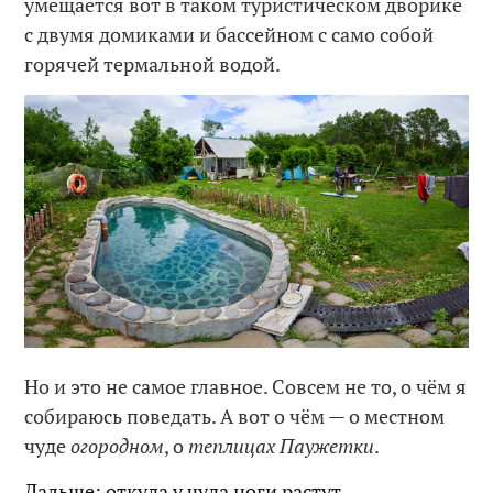
умещается вот в таком туристическом дворике
с двумя домиками и бассейном с само собой
горячей термальной водой.
Но и это не самое главное. Совсем не то, о чём я
собираюсь поведать. А вот о чём — о местном
чуде
огородном
, о
теплицах Паужетки
.
Дальше: откуда у чуда ноги растут…