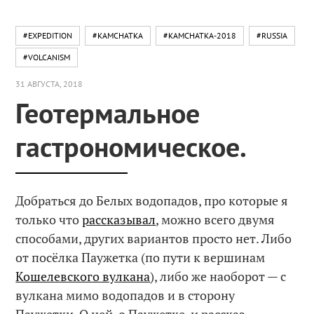
#EXPEDITION
#KAMCHATKA
#KAMCHATKA-2018
#RUSSIA
#VOLCANISM
31 АВГУСТА, 2018
Геотермальное
гастрономическое.
Добраться до Белых водопадов, про которые я
только что
рассказывал
, можно всего двумя
способами, других вариантов просто нет. Либо
от посёлка Паужетка (по пути к вершинам
Кошелевского вулкана
), либо же наоборот — с
вулкана мимо водопадов и в сторону
Паужетки. О ней, о Паужетке, и рассказ.