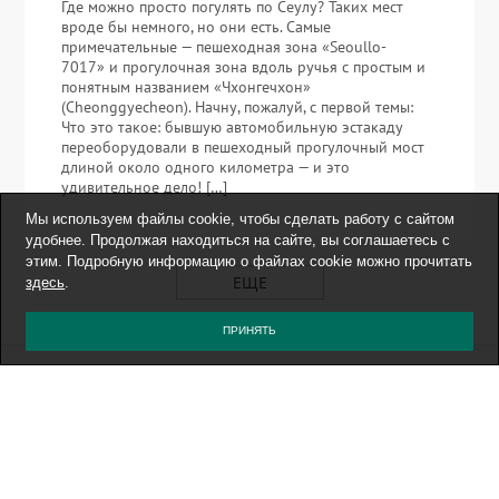
Где можно просто погулять по Сеулу? Таких мест
вроде бы немного, но они есть. Самые
примечательные — пешеходная зона «Seoullo-
7017» и прогулочная зона вдоль ручья с простым и
понятным названием «Чхонгечхон»
(Cheonggyecheon). Начну, пожалуй, с первой темы:
Что это такое: бывшую автомобильную эстакаду
переоборудовали в пешеходный прогулочный мост
длиной около одного километра — и это
удивительное дело! […]
Мы используем файлы cookie, чтобы сделать работу с сайтом
удобнее. Продолжая находиться на сайте, вы соглашаетесь с
этим. Подробную информацию о файлах cookie можно прочитать
ЕЩЕ
здесь
.
ПРИНЯТЬ
БЛОГ О ПУТЕШЕСТВИЯХ