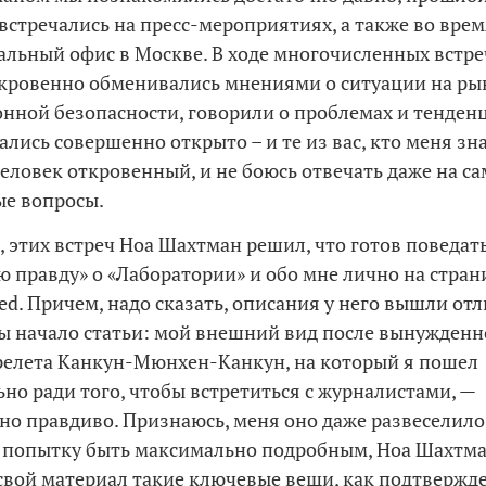
 встречались на пресс-мероприятиях, а также во врем
альный офис в Москве. В ходе многочисленных встре
кровенно обменивались мнениями о ситуации на ры
ной безопасности, говорили о проблемах и тенденц
лись совершенно открыто – и те из вас, кто меня зна
 человек откровенный, и не боюсь отвечать даже на с
е вопросы.
е, этих встреч Ноа Шахтман решил, что готов поведат
ю правду» о «Лаборатории» и обо мне лично на стран
ed. Причем, надо сказать, описания у него вышли отл
бы начало статьи: мой внешний вид после вынужденн
релета Канкун-Мюнхен-Канкун, на который я пошел
но ради того, чтобы встретиться с журналистами, —
но правдиво. Признаюсь, меня оно даже развеселило.
 попытку быть максимально подробным, Ноа Шахтм
свой материал такие ключевые вещи, как подтвержд