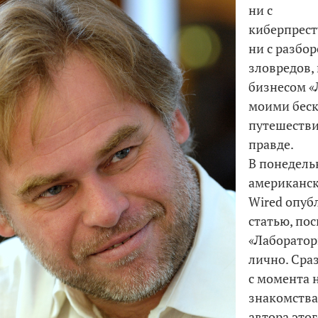
ни с
киберпрест
ни с разбо
зловредов, 
бизнесом «
моими бес
путешестви
правде.
В понедель
американс
Wired опуб
статью, по
«Лаборатор
лично. Сраз
с момента 
знакомства
автора этог