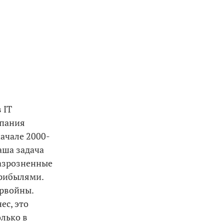
 IT
мпания
ачале 2000-
аша задача
разрозненные
прибылями.
ервойны.
ес, это
олько в