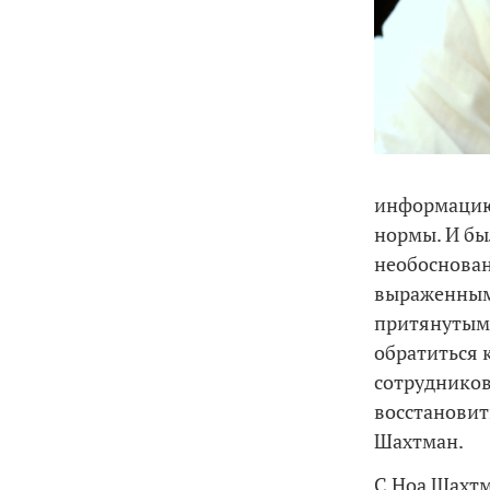
информацию 
нормы. И бы
необоснован
выраженным 
притянутыми
обратиться 
сотрудников
восстановить
Шахтман.
С Ноа Шахтм