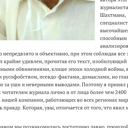
журналиста
Шахтмана,
специалис
высочайшег
способным
анализиров
непредвзято и объективно, при этом соблюдая все 
л крайне удивлен, прочитав его текст, изобилующий
ными обвинениями, клише эпохи холодной войны, 
русофобством, псевдо-фактами, домыслами, но глав
 за уши и неверными выводами. Поэтому я принял
к читателям журнала лично и от лица более чем 2400
 нашей компании, работающих во всех регионах мир
 правду. Которая, увы, отличается от того, что явил
аном мы познакомились достаточно давно, прошлой