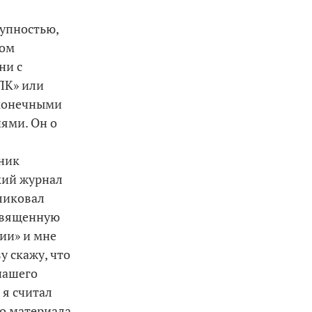
упностью,
ром
ни с
ЛК» или
конечными
ями. Он о
ник
кий журнал
ликовал
священную
ии» и мне
у скажу, что
нашего
 я считал
о материала,