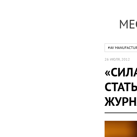
МЕ
#AV MANUFACTU
26 ИЮЛЯ, 2012
«СИЛ
СТАТ
ЖУРН