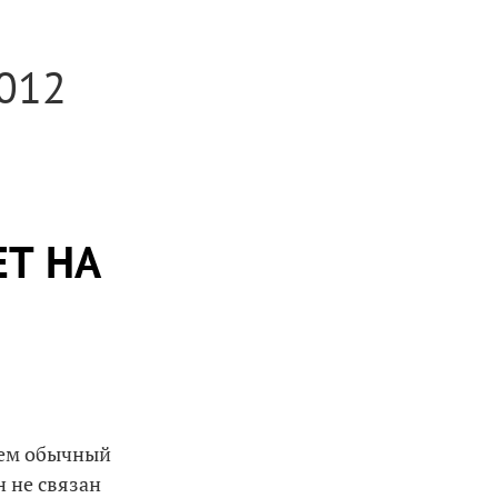
012
ЕТ НА
сем обычный
н не связан