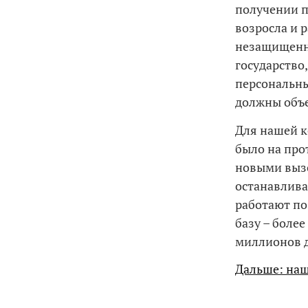
получении п
возросла и р
незащищенно
государство
персональны
должны объе
Для нашей к
было на про
новыми вызо
останавлива
работают по 
базу – боле
миллионов 
Дальше: на