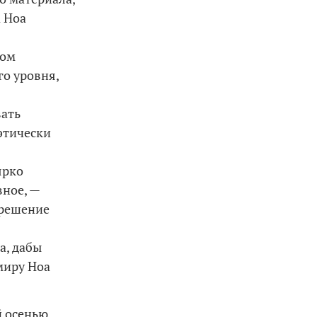
 Ноа
том
о уровня,
ать
этически
ярко
ное, —
 решение
а, дабы
 миру Ноа
 осенью.