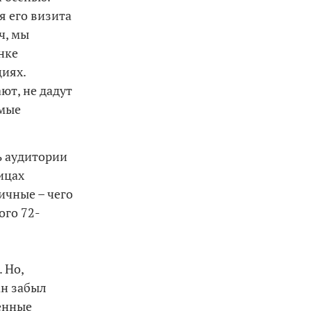
я его визита
ч, мы
нке
иях.
ют, не дадут
амые
ь аудитории
ицах
ичные – чего
ого 72-
 Но,
ан забыл
енные