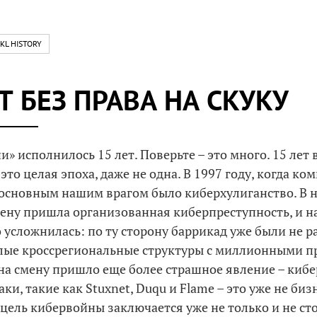
KL HISTORY
Т БЕЗ ПРАВА НА СКУКУ
» исполнилось 15 лет. Поверьте – это много. 15 лет в
это целая эпоха, даже не одна. В 1997 году, когда ко
 основным нашим врагом было киберхулиганство. В н
мену пришла организованная киберпреступность, и н
 усложнилась: по ту сторону баррикад уже были не 
елые кроссрегиональные структуры с миллионными 
на смену пришло еще более страшное явление – киб
ки, такие как Stuxnet, Duqu и Flame – это уже не бизн
 цель кибервойны заключается уже не только и не ст