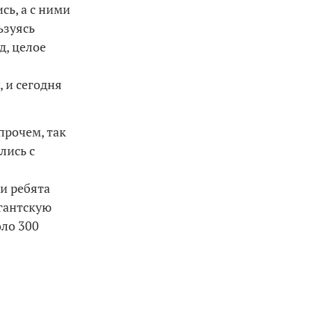
ь, а с ними
ьзуясь
д, целое
 и сегодня
прочем, так
лись с
и ребята
игантскую
оло 300