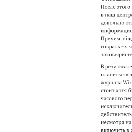
После этого
в наш центр
довольно от
информацион
Причем обща
соврать – я
заковыристы
В результат
планеты «вс
журнала Wir
стоит хотя 
часового пе
исключитель
действитель
несмотря на
включить в 