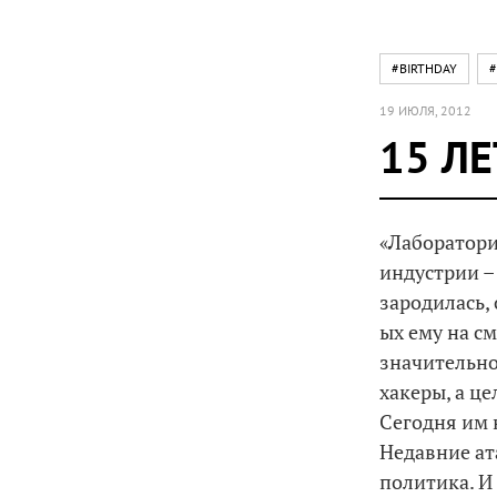
#BIRTHDAY
#
19 ИЮЛЯ, 2012
15 ЛЕ
«Лаборатории
индустрии – 
зародилась,
ых ему на с
значительно
хакеры, а ц
Сегодня им 
Недавние ата
политика. И