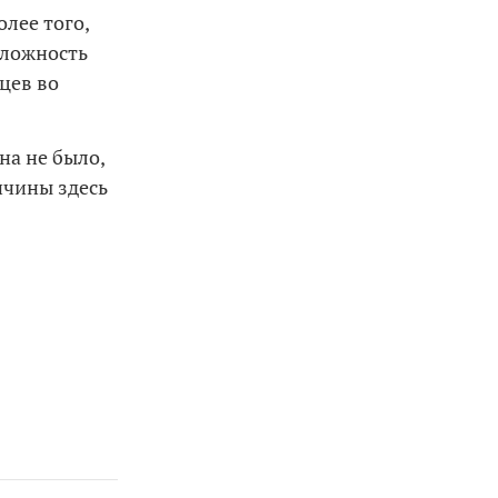
лее того,
оложность
яцев во
на не было,
ричины здесь