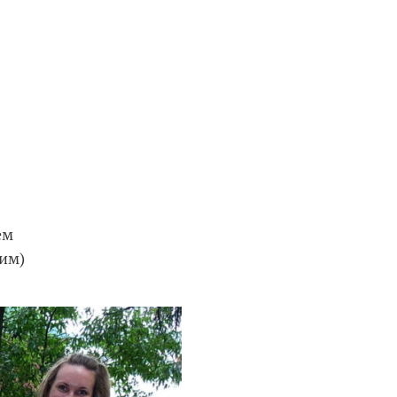
ем
 им)