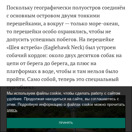
Поскольку географически полуостров соединён
с основным островом двумя тонкими
перешейками, а вокруг — только море-океан,
то перешейки особо охранялись, чтобы не
допусить успешных побегов. На перешейке
«Шея ястреба» (Eaglehawk Neck) был устроен
собачий кордон: около двух десятков собак на
цепи от берега до берега, да плюс на
платформах в воде, чтобы и там нельзя было
пройти. Само собой, теперь это специальный
тур-объект.
Мы используем файлы cookie, чтобы сделать работу с сайтом
удобнее. Продолжая находиться на сайте, вы соглашаетесь с
этим. Подробную информацию о файлах cookie можно прочитать
здесь
.
ПРИНЯТЬ