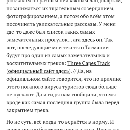
рюкзаком по разным пейзажным ландшафтам,
позаниматься их тщательным созерцанием,
фотографированием, а потом обо всём этом
посочинять увлекательные рассказы. У меня
где-то даже был список таких самых
замечательных прогулок… ага
здесь он
. Так
вот, последующие мои тексты о Тасмании
будут про один из самых замечательных и
восхитительных треков:
Three Capes Track
(
официальный сайт здесь
). // Да, на
официальном сайте говорится, что по причине
этого поганого вируса туристов сюда больше
не пускают. Да и гиды нам сообщили, что мы
вроде как самая последняя группа была перед
закрытием трека.
Но не суть, всё когда-то вернётся в норму. И
снова можно будет там прогуляться. Прогулка