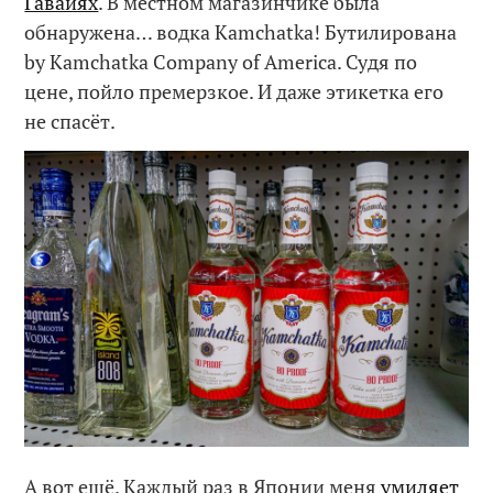
Гавайях
. В местном магазинчике была
обнаружена… водка Kamchatka! Бутилирована
by Kamchatka Company of America. Судя по
цене, пойло премерзкое. И даже этикетка его
не спасёт.
А вот ещё. Каждый раз в Японии меня
умиляет