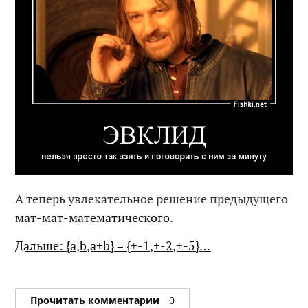
А теперь увлекательное решение предыдущего
мат-мат-математического
.
Дальше: {a,b,a+b} = {+-1,+-2,+-5}…
Прочитать комментарии
0