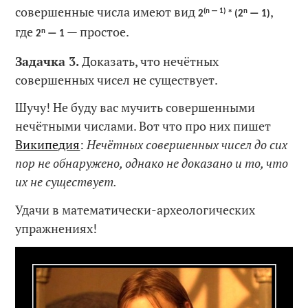
совершенные числа имеют вид
,
(n — 1)
n
2
* (2
— 1)
где
— простое.
n
2
— 1
Задачка 3.
Доказать, что нечётных
совершенных чисел не существует.
Шучу! Не буду вас мучить совершенными
нечётными числами. Вот что про них пишет
Википедия
:
Нечётных совершенных чисел до сих
пор не обнаружено, однако не доказано и то, что
их не существует.
Удачи в математически-археологических
упражнениях!