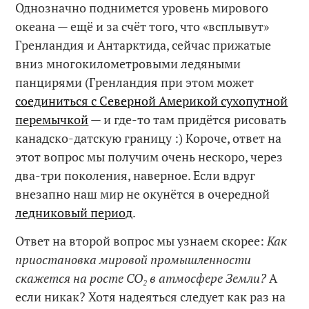
Однозначно поднимется уровень мирового
океана — ещё и за счёт того, что «всплывут»
Гренландия и Антарктида, сейчас прижатые
вниз многокилометровыми ледяными
панцирями (Гренландия при этом может
соединиться с Северной Америкой сухопутной
перемычкой
— и где-то там придётся рисовать
канадско-датскую границу :) Короче, ответ на
этот вопрос мы получим очень нескоро, через
два-три поколения, наверное. Если вдруг
внезапно наш мир не окунётся в очередной
ледниковый период
.
Ответ на второй вопрос мы узнаем скорее:
Как
приостановка мировой промышленности
скажется на росте CO₂ в атмосфере Земли?
А
если никак? Хотя надеяться следует как раз на