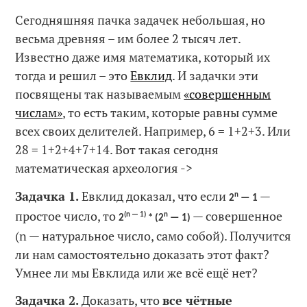
Сегодняшняя пачка задачек небольшая, но
весьма древняя – им более 2 тысяч лет.
Известно даже имя математика, который их
тогда и решил – это
Евклид
. И задачки эти
посвящены так называемым
«совершенным
числам»
, то есть таким, которые равны сумме
всех своих делителей. Например, 6 = 1+2+3. Или
28 = 1+2+4+7+14. Вот такая сегодня
математическая археология ->
Задачка 1.
Евклид доказал, что если
—
n
2
— 1
простое число, то
— совершенное
(n — 1)
n
2
* (2
— 1)
(n — натуральное число, само собой). Получится
ли нам самостоятельно доказать этот факт?
Умнее ли мы Евклида или же всё ещё нет?
Задачка 2.
Доказать, что
все чётные