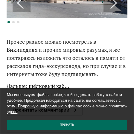
Прочее разное можно посмотреть в
Википедиях
и прочих мировых разумах, я же
постараюсь изложить что осталось в памяти от
рассказов гида-экскурсовода, но при случае и в
интернеты тоже буду подглядывать.
Дальше: шёлковый хаб…
Мы используем файлы cookie, чтобы сделать работу с сайтом
удобнее. Продолжая находиться на сайте, вы соглашаетесь с
этим. Подробную информацию о файлах cookie можно прочитать
Прочитать комментарии
0
здесь
.
ПРИНЯТЬ