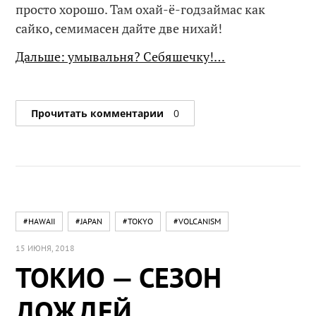
просто хорошо. Там охай-ё-годзаймас как
сайко, семимасен дайте две нихай!
Дальше: умывальня? Себяшечку!…
Прочитать комментарии
0
#HAWAII
#JAPAN
#TOKYO
#VOLCANISM
15 ИЮНЯ, 2018
ТОКИО — СЕЗОН
ДОЖДЕЙ.