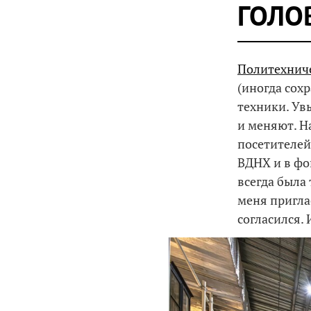
ГОЛО
Политехниче
(иногда сох
техники. Увы
и меняют. Н
посетителей
ВДНХ и в ф
всегда была
меня пригла
согласился. 