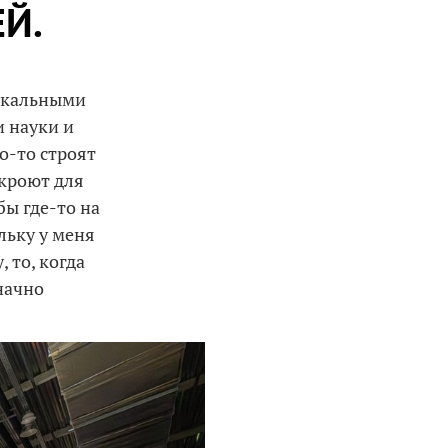
Й.
икальными
 науки и
то-то строят
ткроют для
бы где-то на
льку у меня
 то, когда
начно