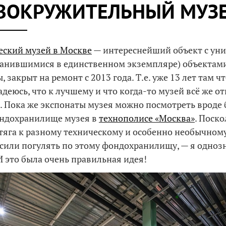
ВОКРУЖИТЕЛЬНЫЙ МУЗЕ
ский музей в Москве
— интереснейший объект с ун
ранившимися в единственном экземпляре) объектами
, закрыт на ремонт с 2013 года. Т.е. уже 13 лет там ч
адеюсь, что к лучшему и что когда-то музей всё же о
. Пока же экспонаты музея можно посмотреть вроде 
ондохранилище музея в
технополисе «Москва»
. Поско
 тяга к разному техническому и особенно необычному,
сили погулять по этому фондохранилищу, — я одноз
И это была очень правильная идея!