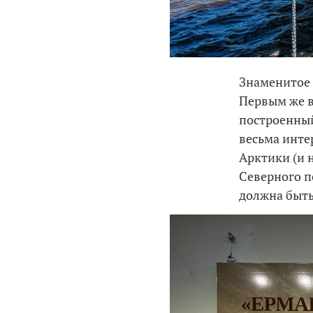
Знаменитое 
Первым же в
построенный
весьма инте
Арктики (и н
Северного п
должна быть