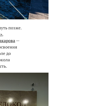
чуть позже.
»
,
акарова
—
 освоения
оле до
окола
сть.