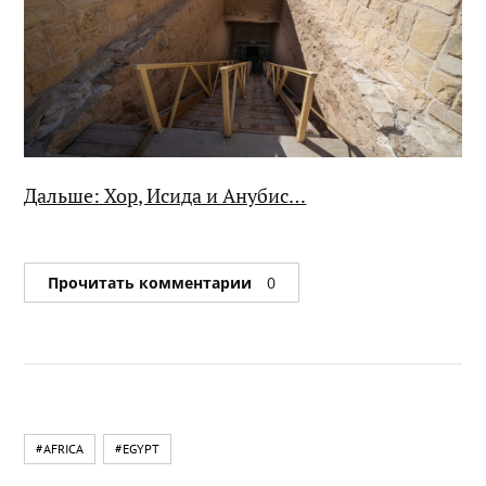
Дальше: Хор, Исида и Анубис…
Прочитать комментарии
0
#AFRICA
#EGYPT