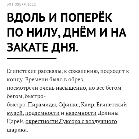
30 НОЯБРЯ, 2022
ВДОЛЬ И ПОПЕРЁК
ПО НИЛУ, ДНЁМ И НА
ЗАКАТЕ ДНЯ.
Египетские рассказы, к сожалению, подходят к
концу. Времени было в обрез,
посмотрели
очень насыщенно
, но всё бегом-
бегом, быстро-
быстро.
Пирамиды
,
Сфинкс
,
Каир
,
Египетский
музей
,
подземности
и
наземности
Долины
Царей,
окрестности Луксора с воздушного
шарика
.