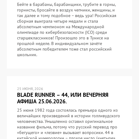
Бейте в барабаны, барабанщики, трубите в горны,
горнисты, бросайте в воздух чепчики, женщины, и
так далее и тому подобное – ведь ура! Российская
сборная выиграла четыре медали и стала
абсолютным чемпионом на Международной
олимпиаде по кибербезопасности (ICO) среди
старшеклассников! Произошло это в Тунисе на
прошлой неделе. В индивидуальном зачёте
абсолютным победителем тоже стал российский
школьник.
25 ИЮНЯ, 2026
BLADE RUNNER – 44, ИЛИ ВЕЧЕРНЯЯ
АФИША 25.06.2026.
25 июня 1982 года состоялась премьера одного из
величайших произведений в истории голливудского
человечества. Умышленно оставил оригинальное
название фильма, потому что русский перевод про
«бегущего» и «лезвие» вызывает вопросики. 44 в
китайской нумерологии – плохое число («четыре»