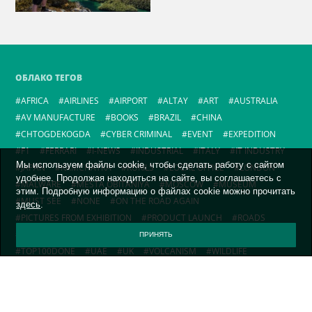
ОБЛАКО ТЕГОВ
AFRICA
AIRLINES
AIRPORT
ALTAY
ART
AUSTRALIA
AV MANUFACTURE
BOOKS
BRAZIL
CHINA
CHTOGDEKOGDA
CYBER CRIMINAL
EVENT
EXPEDITION
F1
FERRARI
I-NEWS
INDUSTRIAL
ITALY
IT INDUSTRY
Мы используем файлы cookie, чтобы сделать работу с сайтом
JAPAN
KAMCHATKA
KURILS
LOCAL OFFICE
LONDON
удобнее. Продолжая находиться на сайте, вы соглашаетесь с
MALWARE
MESTA OBITANIYA
MOSCOW
MUSEUM
этим. Подробную информацию о файлах cookie можно прочитать
MUST SEE
NONE
ON THE ROAD AGAIN
здесь
.
PICTURES FROM EXHIBITION
PRODUCT LAUNCH
ROADS
RUSSIA
SCIENCE
TECHNOLOGY
TIKSI-2024
TOP100
ПРИНЯТЬ
TOP100DONE
UAE
UK
VOLCANISM
WILDLIFE