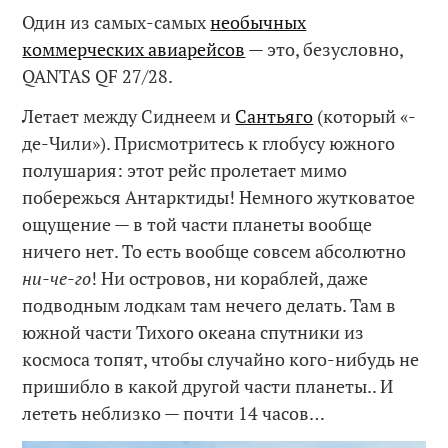
Один из самых-самых
необычных
коммерческих авиарейсов
— это, безусловно,
QANTAS QF 27/28.
Летает между Сиднеем и
Сантьяго
(который «-
де-Чили»). Присмотритесь к глобусу южного
полушария: этот рейс пролетает мимо
побережься Антарктиды! Немного жутковатое
ощущение — в той части планеты вообще
ничего нет. То есть вообще совсем абсолютно
ни-че-го
! Ни островов, ни кораблей, даже
подводным лодкам там нечего делать. Там в
южной части Тихого океана спутники из
космоса топят, чтобы случайно кого-нибудь не
пришибло в какой другой части планеты.. И
лететь неблизко — почти 14 часов…