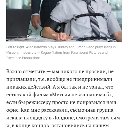
Left to right: Alec Baldwin plays Hunley and Simon Pegg plays Benji in
Mission: Impossible — Rogue Nation from Paramount Pictures and
Skydance Productions.
Важно отметить — мы никого не просили, не
приглашали, т.е. вообще не предпринимали
никаких действий. А я бы так и не узнал, что
есть такой фильм «Миссия невыполнима 5»,
если бы режиссеру просто не понравился наш
офис. Как мне рассказали, съёмочная группа
искала площадку в Лондоне, смотрели там-сям
и, в конце концов, остановились на нашем