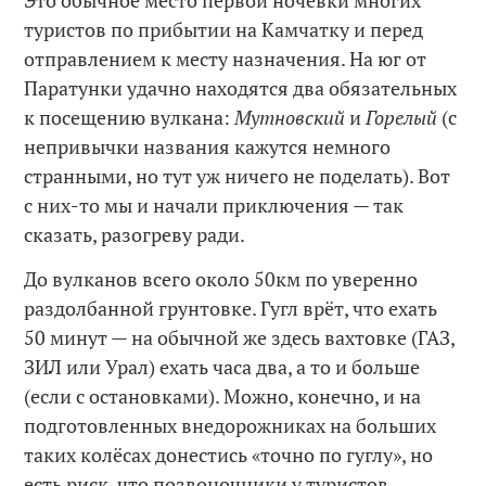
Это обычное место первой ночёвки многих
туристов по прибытии на Камчатку и перед
отправлением к месту назначения. На юг от
Паратунки удачно находятся два обязательных
к посещению вулкана:
Мутновский
и
Горелый
(с
непривычки названия кажутся немного
странными, но тут уж ничего не поделать). Вот
с них-то мы и начали приключения — так
сказать, разогреву ради.
До вулканов всего около 50км по уверенно
раздолбанной грунтовке. Гугл врёт, что ехать
50 минут — на обычной же здесь вахтовке (ГАЗ,
ЗИЛ или Урал) ехать часа два, а то и больше
(если с остановками). Можно, конечно, и на
подготовленных внедорожниках на больших
таких колёсах донестись «точно по гуглу», но
есть риск, что позвоночники у туристов