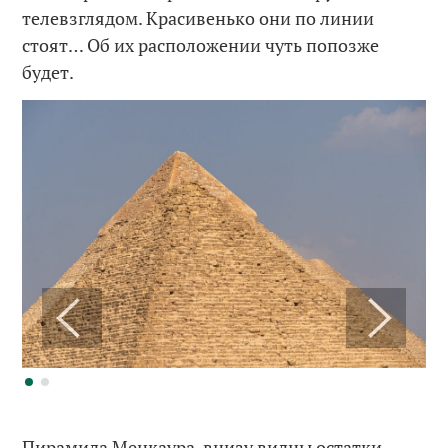
телевзглядом. Красивенько они по линии
стоят… Об их расположении чуть попозже
будет.
Пирамида Менкаура, внизу видны остатки