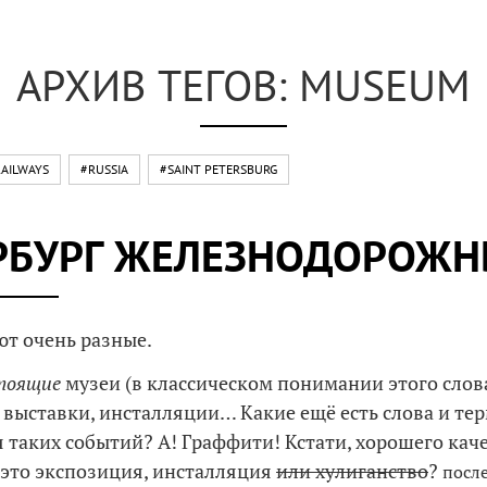
АРХИВ ТЕГОВ: MUSEUM
AILWAYS
#RUSSIA
#SAINT PETERSBURG
РБУРГ ЖЕЛЕЗНОДОРОЖН
т очень разные.
тоящие
музеи (в классическом понимании этого слов
 выставки, инсталляции… Какие ещё есть слова и те
 таких событий? А! Граффити! Кстати, хорошего каче
это экспозиция, инсталляция
или хулиганство
?
посл