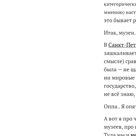
категорическ
мнению) наст
это бывает р
Итак, музеи.
В
Санкт-Пет
зашкаливает
смысле) срав
была — не щ
ни мировые 
государство
не всё знаю,
Оппа.. Я опя
А вот я про
музеев, про
Туда мы и
н