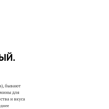
ЫЙ.
а), бывают
рмины для
ства и вкуса
еднее