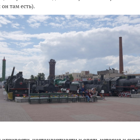
 он там есть).
 игривости, нестандартности и опять история и си