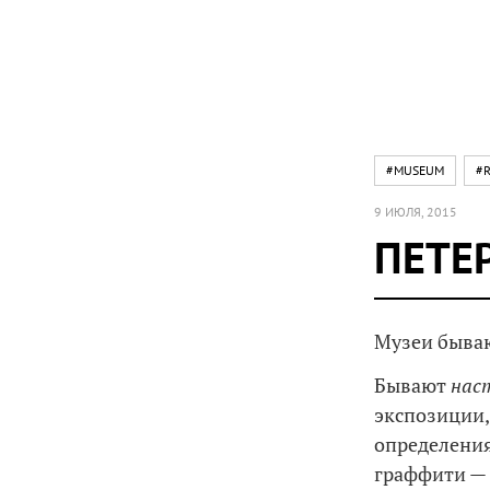
#MUSEUM
#R
9 ИЮЛЯ, 2015
ПЕТЕ
Музеи бываю
Бывают
нас
экспозиции,
определения
граффити — 