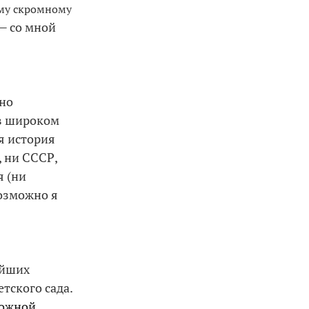
ему скромному
— со мной
ьно
(в широком
ая история
 ни СССР,
я (ни
Возможно я
ейших
тского сада.
рожной