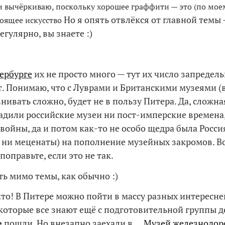
и вычёркиваю, поскольку хорошее граффити — это (по мо
Но я опять отвлёкся от главной темы 
оящее искусство
егулярно, вы знаете :)
ербурге
их не просто много — тут их число запредел
. Понимаю, что с Луврами и Британскими музеями 
нивать сложно, будет не в пользу Питера. Да, сложн
адили российские музеи ни пост-имперские времена,
войны, да и потом как-то не особо щедра была Росси
, ни меценаты) на пополнение музейных закромов. 
 поправьте, если это не так.
ть мимо темы, как обычно :)
 что! В Питере можно пойти в массу разных интересн
 которые все знают ещё с подготовительной группы де
е
пошли. Но внезапно заехали в …
Музей железнодо