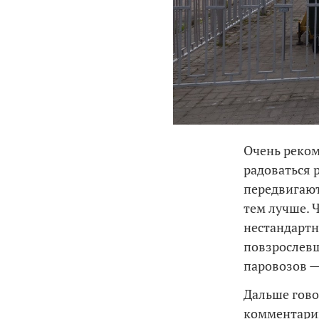
Очень реком
радоваться 
передвигают
тем лучше. 
нестандартн
повзрослевш
паровозов —
Дальше гово
комментарии