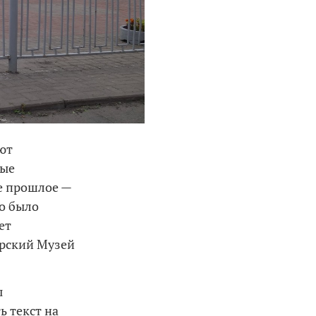
ют
рые
е прошлое —
то было
ет
ерский Музей
ы
ь текст на