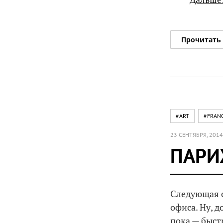
Прочитать
#ART
#FRAN
23 СЕНТЯБРЯ, 2014
ПАРИ
Следующая о
офиса. Ну, 
пока — быст