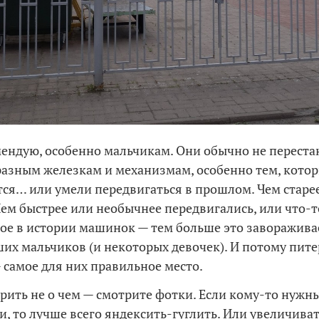
ендую, особенно мальчикам. Они обычно не переста
разным железкам и механизмам, особенно тем, кото
ся… или умели передвигаться в прошлом. Чем старе
Чем быстрее или необычнее передвигались, или что-
ое в истории машинок — тем больше это заворажива
их мальчиков (и некоторых девочек). И потому пит
 самое для них правильное место.
рить не о чем — смотрите фотки. Если кому-то нужн
, то лучше всего яндексить-гуглить. Или увеличиват