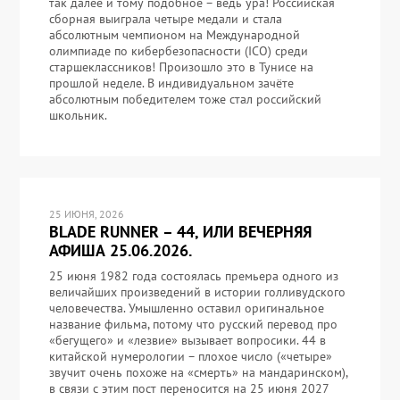
так далее и тому подобное – ведь ура! Российская
сборная выиграла четыре медали и стала
абсолютным чемпионом на Международной
олимпиаде по кибербезопасности (ICO) среди
старшеклассников! Произошло это в Тунисе на
прошлой неделе. В индивидуальном зачёте
абсолютным победителем тоже стал российский
школьник.
25 ИЮНЯ, 2026
BLADE RUNNER – 44, ИЛИ ВЕЧЕРНЯЯ
АФИША 25.06.2026.
25 июня 1982 года состоялась премьера одного из
величайших произведений в истории голливудского
человечества. Умышленно оставил оригинальное
название фильма, потому что русский перевод про
«бегущего» и «лезвие» вызывает вопросики. 44 в
китайской нумерологии – плохое число («четыре»
звучит очень похоже на «смерть» на мандаринском),
в связи с этим пост переносится на 25 июня 2027