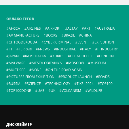
ОБЛАКО ТЕГОВ
AFRICA
AIRLINES
AIRPORT
ALTAY
ART
AUSTRALIA
AV MANUFACTURE
BOOKS
BRAZIL
CHINA
CHTOGDEKOGDA
CYBER CRIMINAL
EVENT
EXPEDITION
F1
FERRARI
I-NEWS
INDUSTRIAL
ITALY
IT INDUSTRY
JAPAN
KAMCHATKA
KURILS
LOCAL OFFICE
LONDON
MALWARE
MESTA OBITANIYA
MOSCOW
MUSEUM
MUST SEE
NONE
ON THE ROAD AGAIN
PICTURES FROM EXHIBITION
PRODUCT LAUNCH
ROADS
RUSSIA
SCIENCE
TECHNOLOGY
TIKSI-2024
TOP100
TOP100DONE
UAE
UK
VOLCANISM
WILDLIFE
ДИСКЛЕЙМЕР