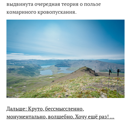
выдвинута очередная теория о пользе
комариного кровопускания.
Дальше: Круто, бессмыссленно,
монументально, волшебно. Хочу ещё раз! …