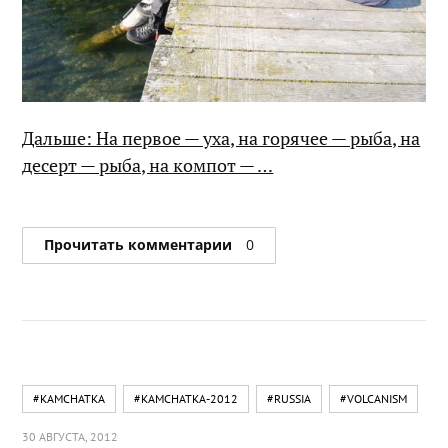
Дальше: На первое — уха, на горячее — рыба, на
десерт — рыба, на компот — …
Прочитать комментарии
0
#KAMCHATKA
#KAMCHATKA-2012
#RUSSIA
#VOLCANISM
30 АВГУСТА, 2012