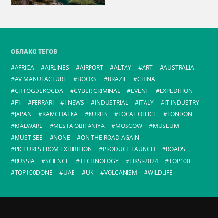
ОБЛАКО ТЕГОВ
AFRICA
AIRLINES
AIRPORT
ALTAY
ART
AUSTRALIA
AV MANUFACTURE
BOOKS
BRAZIL
CHINA
CHTOGDEKOGDA
CYBER CRIMINAL
EVENT
EXPEDITION
F1
FERRARI
I-NEWS
INDUSTRIAL
ITALY
IT INDUSTRY
JAPAN
KAMCHATKA
KURILS
LOCAL OFFICE
LONDON
MALWARE
MESTA OBITANIYA
MOSCOW
MUSEUM
MUST SEE
NONE
ON THE ROAD AGAIN
PICTURES FROM EXHIBITION
PRODUCT LAUNCH
ROADS
RUSSIA
SCIENCE
TECHNOLOGY
TIKSI-2024
TOP100
TOP100DONE
UAE
UK
VOLCANISM
WILDLIFE