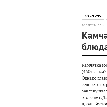
#KAMCHATKA
20 АВГУСТА, 2024
Камча
блюда
Камчатка (
(460тыс.км2
Однако глав
севере этих
завлекушкам
этого нет. Д
вдоль
Восто