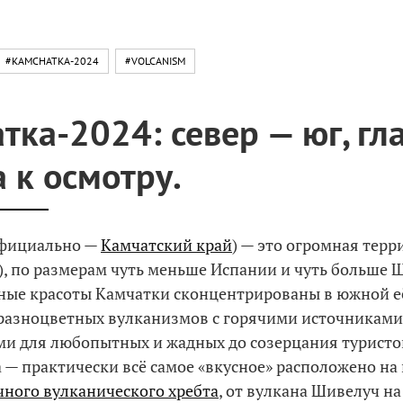
#KAMCHATKA-2024
#VOLCANISM
тка-2024: север — юг, гл
 к осмотру.
официально —
Камчатский край
) — это огромная терр
), по размерам чуть меньше Испании и чуть больше 
ные красоты Камчатки сконцентрированы в южной её
 разноцветных вулканизмов с горячими источникам
и для любопытных и жадных до созерцания туристо
а — практически всё самое «вкусное» расположено на 
чного вулканического хребта
, от вулкана Шивелуч на