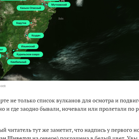
ния
арте не только список вулканов для осмотра и подвиг
но и где заодно бывали, ночевали или пролетали по 
й читатель тут же заметит, что надпись у первого н
кан Шивелуч
на севере) покрашена в белый цвет. Увы,