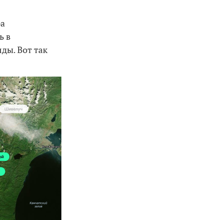
ра
ь в
ды. Вот так