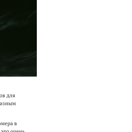
ов для
разным
омера в
 это очень