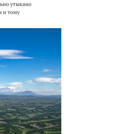
льно утыкано
 и тому