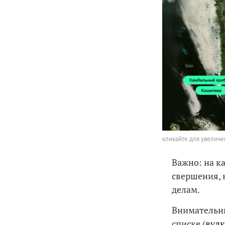
кликайте для увеличе
Важно: на к
свершения, 
делам.
Внимательны
списке (
вул