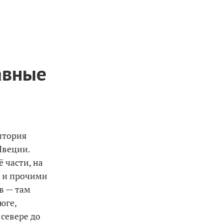
авные
итория
Швеции.
 части, на
и и прочими
в — там
юге,
 севере до