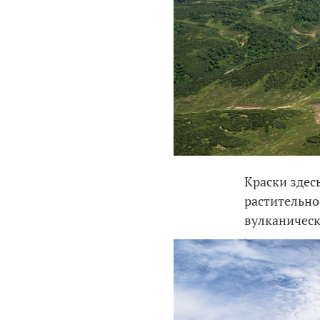
Краски здес
растительно
вулканичес