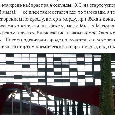
 эта хрень набирает за 4 секунды! О.С. на старте усп
 мама!» — её писк так и остался где-то там сзади, а т
скорением по креслу, ветер в морду, причёска в кон
весьма конструктивна. Даже у лысых. Мы с А.М. сиде
ь рекомендуется. Впечатление незабываемое. Очень 
… Потом подсчитали, вроде получается, что ускорен
нимо со стартом космических аппаратов. Ага, надо бы