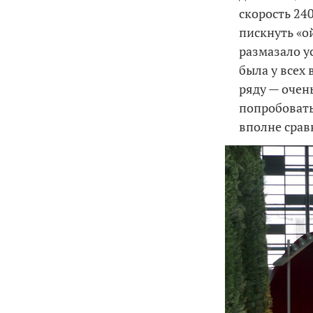
скорость 240
пискнуть «ой
размазало у
была у всех 
ряду — очен
попробовать
вполне срав