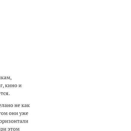
икам,
, кино и
тся.
елано не как
том они уже
горизонтали
При этом