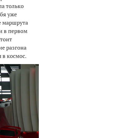
ела только
ебя уже
це маршрута
ли в первом
стоит
ие разгона
 в космос.