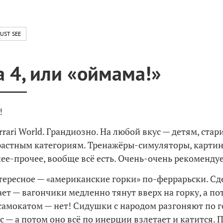
UST SEE
а 4, или «оймама!»
!
rrari World. Грандиозно. На любой вкус — детям, стар
астным категориям. Тренажёры-симуляторы, картинг
ее-прочее, вообще всё есть. Очень-очень рекомендуе
тересное — «американские горки» по-феррарьски. Сд
ет — вагончики медленно тянут вверх на горку, а по
 самокатом — нет! Сидушки с народом разгоняют по 
с — а потом оно всё по инерции взлетает и катится. 