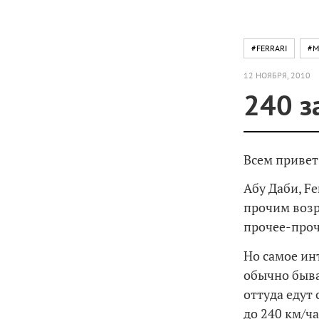
#FERRARI
#M
12 НОЯБРЯ, 2010
240 з
Всем привет
Абу Даби, Fe
прочим возр
прочее-проч
Но самое ин
обычно быва
оттуда едут
до 240 км/ча