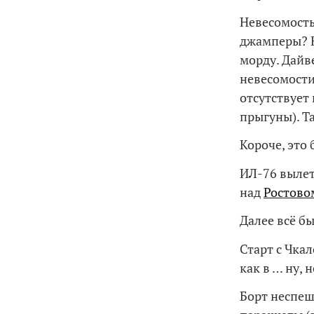
Невесомость
джамперы? Н
морду. Дайв
невесомости
отсутствует
прыгуны). Т
Короче, это 
ИЛ-76 вылет
над
Ростово
Далее всё был
Старт с Чкал
как в … ну, 
Борт неспеш