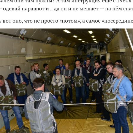
ачем они там нужны? А там инструкция ещё с 1960х г
 одевай парашют и .. да он и не мешает — на нём спат
 вот оно, что не просто «потом», а самое «посередине