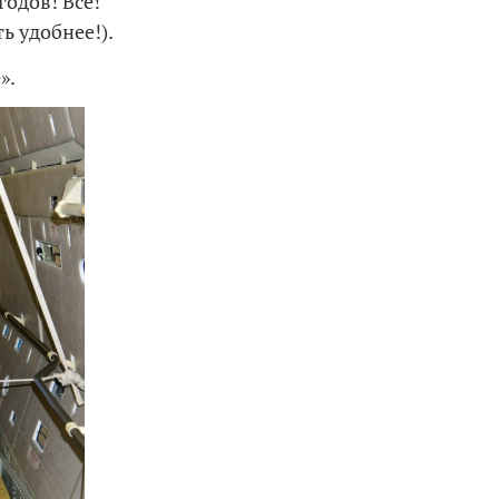
одов! Всё!
ь удобнее!).
».