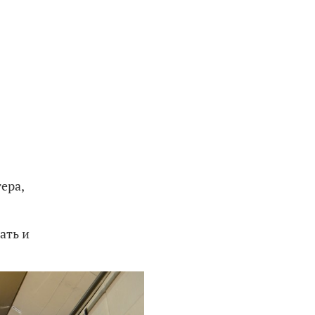
ера,
ать и