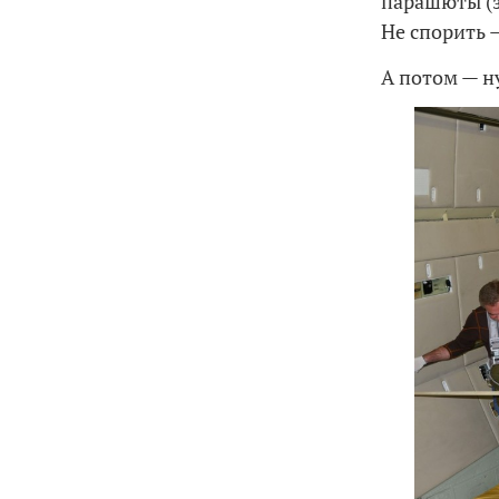
парашюты (з
Не спорить —
А потом — ну