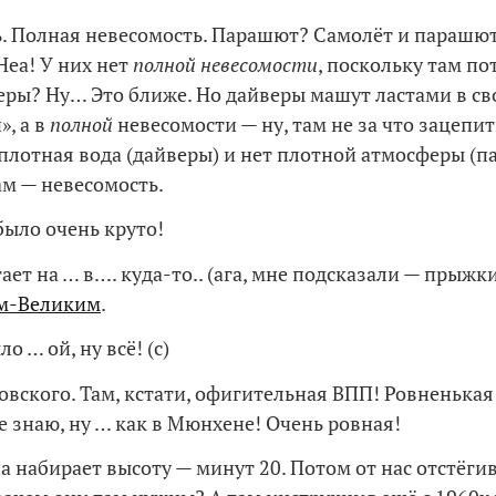
. Полная невесомость. Парашют? Самолёт и парашют
еа! У них нет
полной невесомости
, поскольку там по
еры? Ну… Это ближе. Но дайверы машут ластами в св
», а в
полной
невесомости — ну, там не за что зацепит
 плотная вода (дайверы) и нет плотной атмосферы (
ам — невесомость.
было очень круто!
ает на … в…. куда-то.. (ага, мне подсказали — прыжк
м-Великим
.
о … ой, ну всё! (с)
овского. Там, кстати, офигительная ВПП! Ровненькая 
не знаю, ну … как в Мюнхене! Очень ровная!
а набирает высоту — минут 20. Потом от нас отстёги