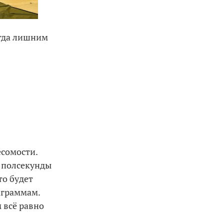
огда лишним
есомости.
т полсекунды
то будет
аграммам.
 всё равно