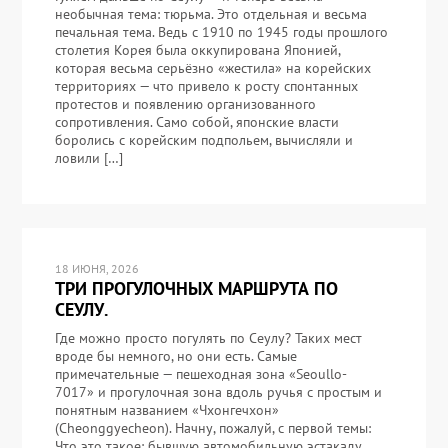
необычная тема: тюрьма. Это отдельная и весьма
печальная тема. Ведь с 1910 по 1945 годы прошлого
столетия Корея была оккупирована Японией,
которая весьма серьёзно «жестила» на корейских
территориях — что привело к росту спонтанных
протестов и появлению организованного
сопротивления. Само собой, японские власти
боролись с корейским подпольем, вычисляли и
ловили […]
18 ИЮНЯ, 2026
ТРИ ПРОГУЛОЧНЫХ МАРШРУТА ПО
СЕУЛУ.
Где можно просто погулять по Сеулу? Таких мест
вроде бы немного, но они есть. Самые
примечательные — пешеходная зона «Seoullo-
7017» и прогулочная зона вдоль ручья с простым и
понятным названием «Чхонгечхон»
(Cheonggyecheon). Начну, пожалуй, с первой темы:
Что это такое: бывшую автомобильную эстакаду