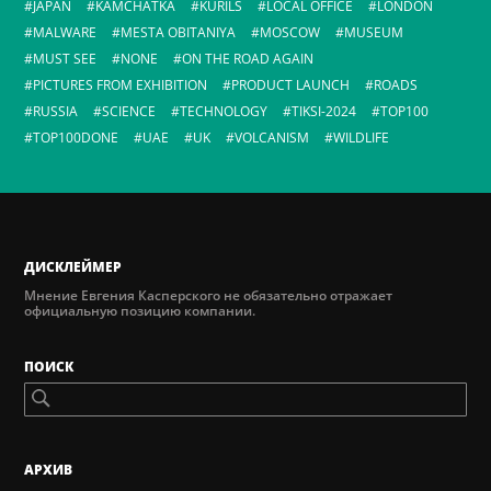
JAPAN
KAMCHATKA
KURILS
LOCAL OFFICE
LONDON
MALWARE
MESTA OBITANIYA
MOSCOW
MUSEUM
MUST SEE
NONE
ON THE ROAD AGAIN
PICTURES FROM EXHIBITION
PRODUCT LAUNCH
ROADS
RUSSIA
SCIENCE
TECHNOLOGY
TIKSI-2024
TOP100
TOP100DONE
UAE
UK
VOLCANISM
WILDLIFE
ДИСКЛЕЙМЕР
Мнение Евгения Касперского не обязательно отражает
официальную позицию компании.
ПОИСК
AРХИВ