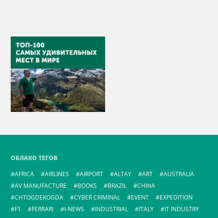
ОБЛАКО ТЕГОВ
AFRICA
AIRLINES
AIRPORT
ALTAY
ART
AUSTRALIA
AV MANUFACTURE
BOOKS
BRAZIL
CHINA
CHTOGDEKOGDA
CYBER CRIMINAL
EVENT
EXPEDITION
F1
FERRARI
I-NEWS
INDUSTRIAL
ITALY
IT INDUSTRY