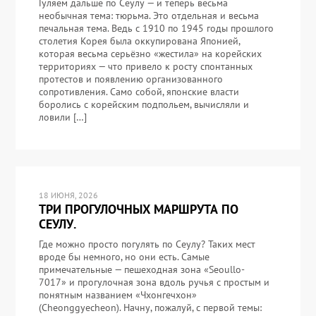
Гуляем дальше по Сеулу — и теперь весьма
необычная тема: тюрьма. Это отдельная и весьма
печальная тема. Ведь с 1910 по 1945 годы прошлого
столетия Корея была оккупирована Японией,
которая весьма серьёзно «жестила» на корейских
территориях — что привело к росту спонтанных
протестов и появлению организованного
сопротивления. Само собой, японские власти
боролись с корейским подпольем, вычисляли и
ловили […]
18 ИЮНЯ, 2026
ТРИ ПРОГУЛОЧНЫХ МАРШРУТА ПО
СЕУЛУ.
Где можно просто погулять по Сеулу? Таких мест
вроде бы немного, но они есть. Самые
примечательные — пешеходная зона «Seoullo-
7017» и прогулочная зона вдоль ручья с простым и
понятным названием «Чхонгечхон»
(Cheonggyecheon). Начну, пожалуй, с первой темы: