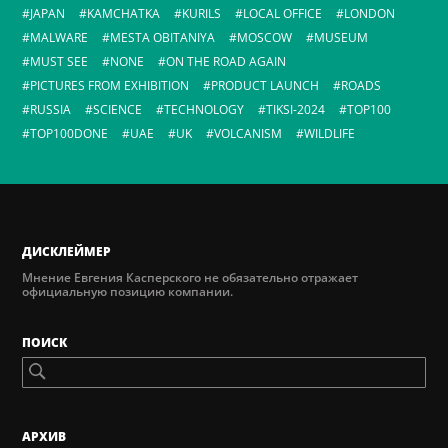
JAPAN
KAMCHATKA
KURILS
LOCAL OFFICE
LONDON
MALWARE
MESTA OBITANIYA
MOSCOW
MUSEUM
MUST SEE
NONE
ON THE ROAD AGAIN
PICTURES FROM EXHIBITION
PRODUCT LAUNCH
ROADS
RUSSIA
SCIENCE
TECHNOLOGY
TIKSI-2024
TOP100
TOP100DONE
UAE
UK
VOLCANISM
WILDLIFE
ДИСКЛЕЙМЕР
Мнение Евгения Касперского не обязательно отражает
официальную позицию компании.
ПОИСК
AРХИВ