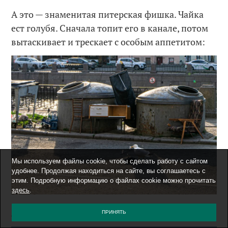
А это — знаменитая питерская фишка. Чайка
ест голубя. Сначала топит его в канале, потом
вытаскивает и трескает с особым аппетитом:
Мы используем файлы cookie, чтобы сделать работу с сайтом
удобнее. Продолжая находиться на сайте, вы соглашаетесь с
этим. Подробную информацию о файлах cookie можно прочитать
здесь
.
А это приквел — чайка высматривает голубя.
ПРИНЯТЬ