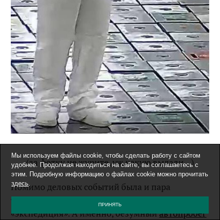
Мы используем файлы cookie, чтобы сделать работу с сайтом
(за фотку не журите, уж какую выдали…)
удобнее. Продолжая находиться на сайте, вы соглашаетесь с
этим. Подробную информацию о файлах cookie можно прочитать
здесь
.
Помимо деловых событий была и пара
туризмов практически в категории
ПРИНЯТЬ
«экспедиция». А именно, безумный
автопробег