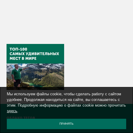
Мы используем файлы cookie, чтобы сделать работу с сайтом
удобнее. Продолжая находиться на сайте, вы соглашаетесь с
этим. Подробную информацию о файлах cookie можно прочитать
здесь
.
ОБЛАКО ТЕГОВ
ПРИНЯТЬ
AFRICA
AIRLINES
AIRPORT
ALTAY
ART
AUSTRALIA