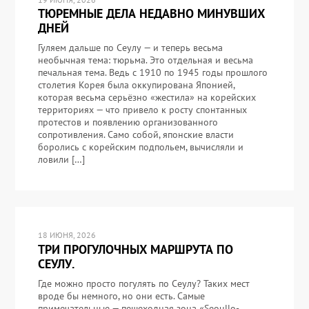
ТЮРЕМНЫЕ ДЕЛА НЕДАВНО МИНУВШИХ
ДНЕЙ
Гуляем дальше по Сеулу — и теперь весьма
необычная тема: тюрьма. Это отдельная и весьма
печальная тема. Ведь с 1910 по 1945 годы прошлого
столетия Корея была оккупирована Японией,
которая весьма серьёзно «жестила» на корейских
территориях — что привело к росту спонтанных
протестов и появлению организованного
сопротивления. Само собой, японские власти
боролись с корейским подпольем, вычисляли и
ловили […]
18 ИЮНЯ, 2026
ТРИ ПРОГУЛОЧНЫХ МАРШРУТА ПО
СЕУЛУ.
Где можно просто погулять по Сеулу? Таких мест
вроде бы немного, но они есть. Самые
примечательные — пешеходная зона «Seoullo-