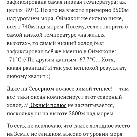
зафиксирована самая низкая температура: аж
целых -89°C. Но это на высоте примерно 3500м
над уровнем моря. Оймякон же сильно ниже,
всего 740м над морем. Посему, если говорить о
самой низкой температуре «на жилых
высотах», то самый низкий холод был
зафиксирован всё же именно в Оймяконе:
-71°C // По другим данным
-67.7°C
… Хотя,
какая разница? И так уже неплохой результат,
любому хватит :)
Даже на
Северном полюсе зимой теплее
! — там
всё-таки океан компенсирует этот северный
холод. //
Южный полюс
не засчитывается,
поскольку он на высоте 2800м над морем.
То есть, не исключаю, что самое холодное место
на Земле не слишком высоко от уровня моря –