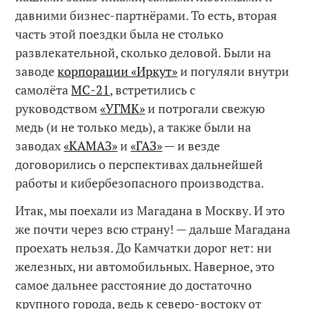
давними бизнес-партнёрами. То есть, вторая
часть этой поездки была не столько
развлекательной, сколько деловой. Были на
заводе
корпорации «Иркут»
и погуляли внутри
самолёта
МС-21
, встретились с
руководством
«УГМК»
и потрогали свежую
медь (и не только медь), а также были на
заводах
«КАМАЗ»
и
«ГАЗ»
— и везде
договорились о перспективах дальнейшей
работы и кибербезопасного производства.
Итак, мы поехали из Магадана в Москву. И это
же почти через всю страну! — дальше Магадана
проехать нельзя. До Камчатки дорог нет: ни
железных, ни автомобильных. Наверное, это
самое дальнее расстояние до достаточно
крупного города, ведь к северо-востоку от