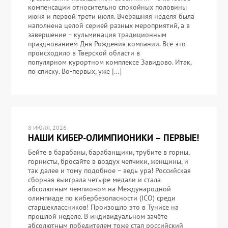
компенсации относительно спокойных половины
июня и первой трети июля. Вчерашняя неделя была
наполнена целой серией разных мероприятий, а в
завершение – кульминация традиционным
празднованием Дня Рождения компании. Всё это
происходило в Тверской области в
популярном курортном комплексе Завидово. Итак,
по списку. Во-первых, уже […]
8 ИЮЛЯ, 2026
НАШИ КИБЕР-ОЛИМПИОНИКИ – ПЕРВЫЕ!
Бейте в барабаны, барабанщики, трубите в горны,
горнисты, бросайте в воздух чепчики, женщины, и
так далее и тому подобное – ведь ура! Российская
сборная выиграла четыре медали и стала
абсолютным чемпионом на Международной
олимпиаде по кибербезопасности (ICO) среди
старшеклассников! Произошло это в Тунисе на
прошлой неделе. В индивидуальном зачёте
абсолютным победителем тоже стал российский