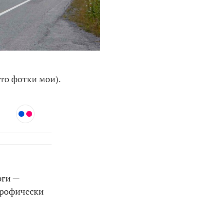
 то фотки мои).
рги —
трофически