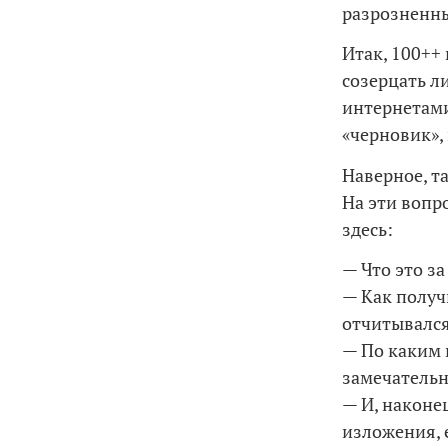
разрозненн
Итак, 100++ 
созерцать л
интернетами
«черновик»,
Наверное, та
На эти вопр
здесь:
— Что это за
— Как получ
отчитывался
— По каким 
замечательн
— И, наконец
изложения, 