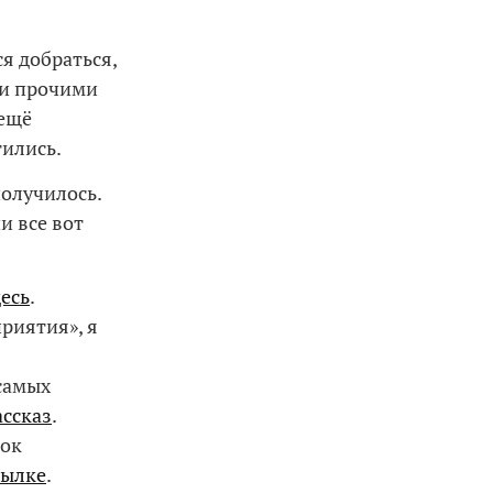
ся добраться,
 и прочими
 ещё
тились.
получилось.
и все вот
есь
.
риятия», я
самых
ассказ
.
док
сылке
.