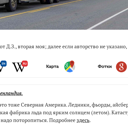
от Д.З., вторая моя; далее если авторство не указано,
ренландия.
это тоже Северная Америка. Ледники, фьорды, айсбе
кая фабрика льда под ярким солнцем (летом). Катас
, надо поторопиться. Подробнее
здесь
.