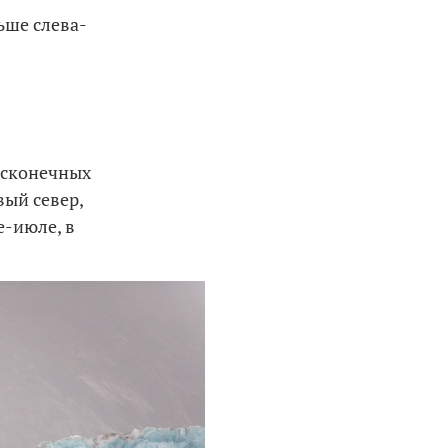
ьше слева-
бесконечных
вый север,
е-июле, в