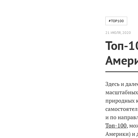
#TOP100
21 ИЮЛЯ, 2020
Топ-1
Амери
Здесь и дал
масштабных 
природных к
самостоятел
и по направл
Топ-100
, мо
Америки) и 