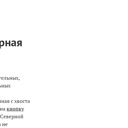
ерная
тельных,
ьных
и
ная с хвоста
 на
кнопку
 (Северной
 не