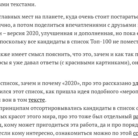
ыми текстами.
главных мест на планете, куда очень стоит постарать
ично, а потом поделиться впечатлениями с друзьями
 – версия 2020, улучшенная и дополненная, но пока
 поскольку все кандидаты в список Топ-100 не помес
кже имеет смысл пояснить, что это, зачем и как так 
осы я уже давал ответы (с красивыми картинками), он
 список, зачем и почему «2020», про это рассказано
зд
ился этот список, как пришла идея подобного «мероп
 вон в том
тексте
.
принципам отсортировывались кандидаты в список 
ых красот этого мира, про это тоже был отдельный
р
, кому может пригодиться эта работа, да и про поря
если кому интересно, ознакомиться можно по этой
с