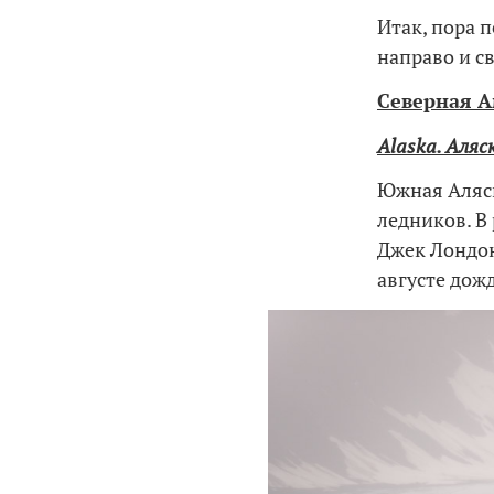
Итак, пора 
направо и св
Северная 
Alaska. Аляс
Южная Аляск
ледников. В 
Джек Лондон
августе дож