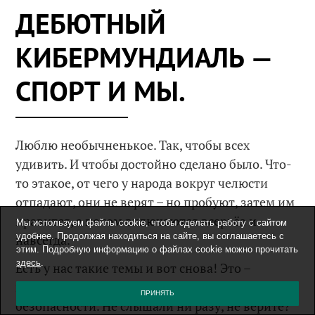
ДЕБЮТНЫЙ
КИБЕРМУНДИАЛЬ —
СПОРТ И МЫ.
Люблю необычненькое. Так, чтобы всех
удивить. И чтобы достойно сделано было. Что-
то этакое, от чего у народа вокруг челюсти
отпадают, они не верят – но пробуют, затем им
нравится, а потом включаются всерьёз и
Мы используем файлы cookie, чтобы сделать работу с сайтом
удобнее. Продолжая находиться на сайте, вы соглашаетесь с
навсегда.
этим. Подробную информацию о файлах cookie можно прочитать
здесь
.
Есть у нас такие темы и вот снова! Это –
настольная(!) игра-симулятор по компьтерной
ПРИНЯТЬ
безопасности. Не слышали ни разу, не верите?