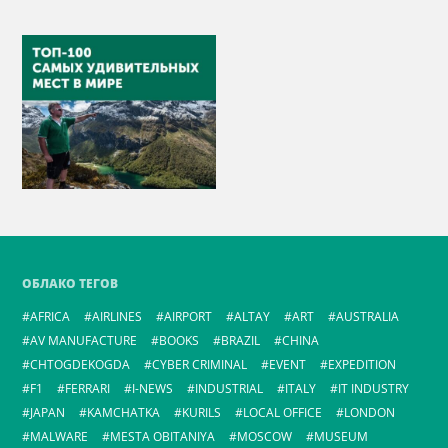
ОБЛАКО ТЕГОВ
AFRICA
AIRLINES
AIRPORT
ALTAY
ART
AUSTRALIA
AV MANUFACTURE
BOOKS
BRAZIL
CHINA
CHTOGDEKOGDA
CYBER CRIMINAL
EVENT
EXPEDITION
F1
FERRARI
I-NEWS
INDUSTRIAL
ITALY
IT INDUSTRY
JAPAN
KAMCHATKA
KURILS
LOCAL OFFICE
LONDON
MALWARE
MESTA OBITANIYA
MOSCOW
MUSEUM