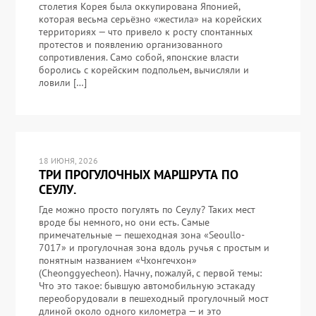
столетия Корея была оккупирована Японией,
которая весьма серьёзно «жестила» на корейских
территориях — что привело к росту спонтанных
протестов и появлению организованного
сопротивления. Само собой, японские власти
боролись с корейским подпольем, вычисляли и
ловили […]
18 ИЮНЯ, 2026
ТРИ ПРОГУЛОЧНЫХ МАРШРУТА ПО
СЕУЛУ.
Где можно просто погулять по Сеулу? Таких мест
вроде бы немного, но они есть. Самые
примечательные — пешеходная зона «Seoullo-
7017» и прогулочная зона вдоль ручья с простым и
понятным названием «Чхонгечхон»
(Cheonggyecheon). Начну, пожалуй, с первой темы:
Что это такое: бывшую автомобильную эстакаду
переоборудовали в пешеходный прогулочный мост
длиной около одного километра — и это