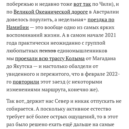
побережью и недавно тоже
вот так
по Чили), и
по
Великой Океанической дороге
в Австралии
довелось порулить, а недельная+
поездка по
Намибии
— это вообще одно из самых ярких
воспоминаний жизни. А в самом начале 2021
года практически неожиданно с группой
любопытных
психов
единомышленников
мы
проехали всю трассу Колыма
от Магадана
до Якутска — и настолько обалдели от
увиденного и пережитого, что в феврале 2022-
го
повторили
этот заезд (с некоторыми
изменениями маршрута, конечно же).
Так вот, держит нас Север и никак отпускать не
собирается. А поскольку активное естество
требует всё более острых ощущений, то в этот
раз было решено ехать ещё дальше на самые