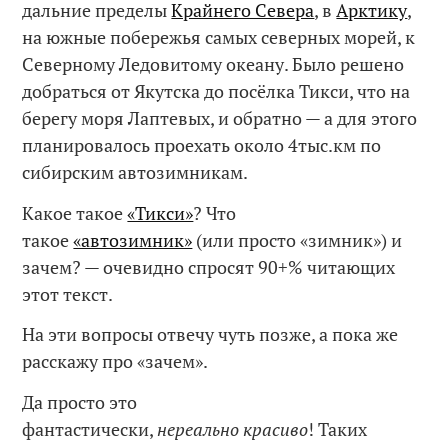
дальние пределы
Крайнего Севера
, в
Арктику
,
на южные побережья самых северных морей, к
Северному Ледовитому океану. Было решено
добраться от Якутска до посёлка Тикси, что на
берегу моря Лаптевых, и обратно — а для этого
планировалось проехать около 4тыс.км по
сибирским автозимникам.
Какое такое
«Тикси»
? Что
такое
«автозимник»
(или просто «зимник») и
зачем? — очевидно спросят 90+% читающих
этот текст.
На эти вопросы отвечу чуть позже, а пока же
расскажу про «зачем».
Да просто это
фантастически,
нереально
красиво
! Таких