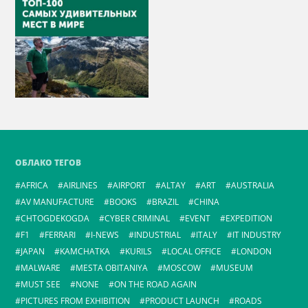
ОБЛАКО ТЕГОВ
AFRICA
AIRLINES
AIRPORT
ALTAY
ART
AUSTRALIA
AV MANUFACTURE
BOOKS
BRAZIL
CHINA
CHTOGDEKOGDA
CYBER CRIMINAL
EVENT
EXPEDITION
F1
FERRARI
I-NEWS
INDUSTRIAL
ITALY
IT INDUSTRY
JAPAN
KAMCHATKA
KURILS
LOCAL OFFICE
LONDON
MALWARE
MESTA OBITANIYA
MOSCOW
MUSEUM
MUST SEE
NONE
ON THE ROAD AGAIN
PICTURES FROM EXHIBITION
PRODUCT LAUNCH
ROADS