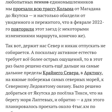
любопытных
психов
единомышленников
мы
проехали всю трассу Колыма
от Магадана
до Якутска — и настолько обалдели от
увиденного и пережитого, что в феврале 2022-
го
повторили
этот заезд (с некоторыми
изменениями маршрута, конечно же).
Так вот, держит нас Север и никак отпускать не
собирается. А поскольку активное естество
требует всё более острых ощущений, то в этот
раз было решено ехать ещё дальше на самые
дальние пределы
Крайнего Севера
, в
Арктику
,
на южные побережья самых северных морей, к
Северному Ледовитому океану. Было решено
добраться от Якутска до посёлка Тикси, что на
берегу моря Лаптевых, и обратно — а для этого
планировалось проехать около 4тыс.км по