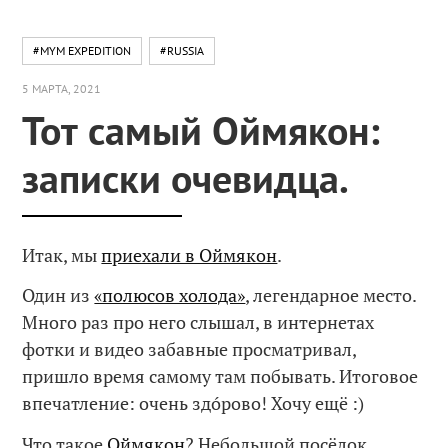
#MYM EXPEDITION
#RUSSIA
5 МАРТА, 2021
Тот самый Оймякон:
записки очевидца.
Итак, мы
приехали в Оймякон
.
Один из
«полюсов холода»
, легендарное место.
Много раз про него слышал, в интернетах
фотки и видео забавные просматривал,
пришло время самому там побывать. Итоговое
впечатление: очень здóрово! Хочу ещё :)
Что такое
Оймякон
? Небольшой посёлок,