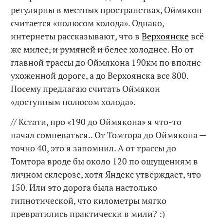
регулярны в местных пространствах, Оймякон
считается «полюсом холода». Однако,
интернеты рассказывают, что в
Верхоянске
всё
же
милее, и румяней и белее
холоднее. Но от
главной трассы до Оймякона 190км по вполне
ухоженной дороге, а до Верхоянска все 800.
Посему предлагаю считать Оймякон
«доступным полюсом холода».
// Кстати, про «190 до Оймякона» я что-то
начал сомневаться.. От Томтора до Оймякона —
точно 40, это я запомнил. А от трассы до
Томтора вроде бы около 120 по ощущениям в
личном склерозе, хотя Яндекс утверждает, что
150. Или это дорога была настолько
гипнотической, что километры мягко
превратились практически в мили? :)