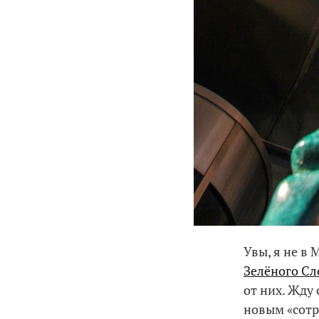
Увы, я не в
Зелёного Сл
от них. Жду
новым «сот