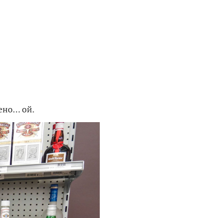
ено… ой.