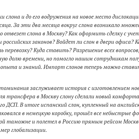
ки слона и до его водружения на новое место дислокац
сяца. За эти два месяца вокруг слона возникало множ
о отвезет слона в Москву? Как оформить сделку с уче
 российских законов? Войдет ли слон в двери офиса? К
 перевозку? Куда ставить? Разрешение всех вопросов,
ную долю времени, но помогло нашим сотрудникам пол
 опыта и знаний. Импорт слонов теперь можно стави
упоминания заслуживает история с изготовлением нов
для трансфера в Москву слону сделали новый комфорт
го ДСП. В итоге испанский слон, купленный на английс
паковался в немецкую коробку, прошёл все небыстрые 
ой таможне и полетел в Россию прямым рейсом Москв
мер глобализации.