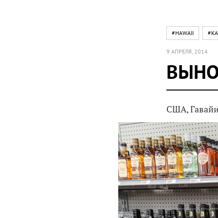
#HAWAII
#K
9 АПРЕЛЯ, 2014
ВЫНО
США, Гавайи