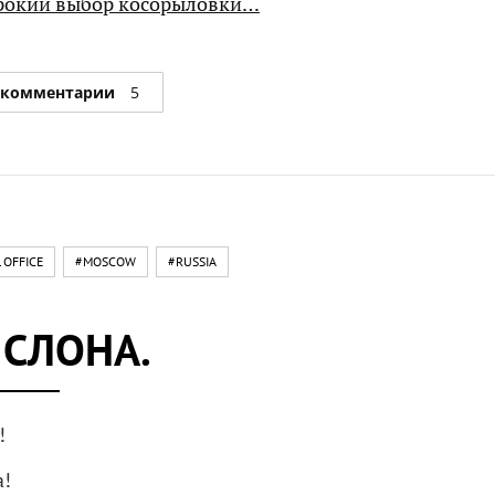
рокий выбор косорыловки…
 комментарии
5
 OFFICE
#MOSCOW
#RUSSIA
 СЛОНА.
!
а!