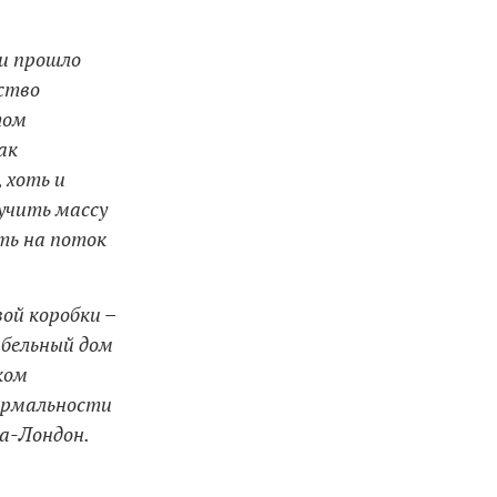
ии прошло
ество
том
ак
 хоть и
учить массу
ть на поток
ой коробки –
абельный дом
ком
формальности
а-Лондон.