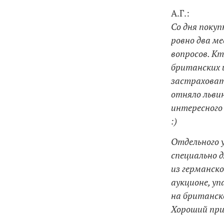
А.Г.:
Со дня покуп
ровно два ме
вопросов. Кт
британских и
застраховать
отняло льви
интересного
:)
Отдельного 
специально 
из германско
аукционе, у
на британск
Хороший при