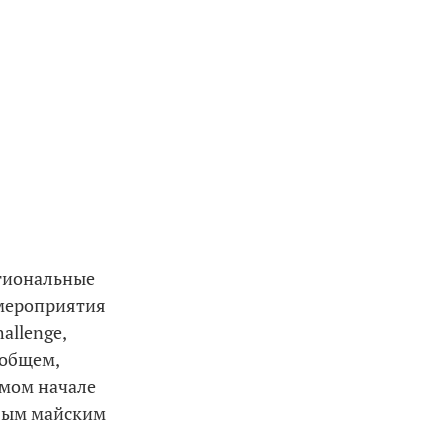
егиональные
мероприятия
allenge,
 общем,
самом начале
овым майским