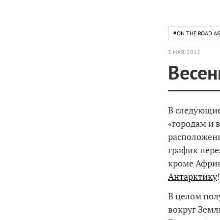
#ON THE ROAD AG
3 МАЯ, 2012
Весен
В следующие
«городам и в
расположены
график пере
кроме Африк
Антарктику
!
В целом пол
вокруг Земл