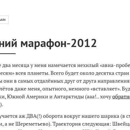
AIN
ний марафон-2012
 два месяца у меня намечается нехилый «авиа-пробе
есям» всея планеты. Всего будет около десятка стран
 они в самых отдалённых друг от друга направлениях
лётов даже меня, опытного, немного «вставляет». Буд
и, Южной Америки и Антарктиды (ааа!.. хочу
обратн
).
учается аж ДВА(!) оборота вокруг нашего шарика (в 
и, а не Шереметьево). Траектория следующая: Швейц