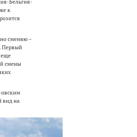
ия-Бельгия-
же к
грозится
чно сменяю –
). Первый
о еще
ой смены
яких
Н-овским
й вид на