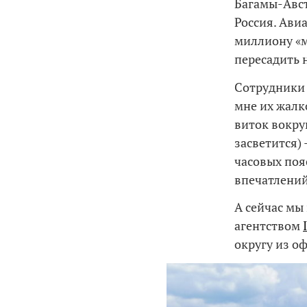
Багамы-Авс
Россия. Авиа
миллиону «ми
пересадить н
Сотрудники 
мне их жалко
виток вокруг
засветится)
часовых поя
впечатлений
А сейчас мы
агентством
округу из о