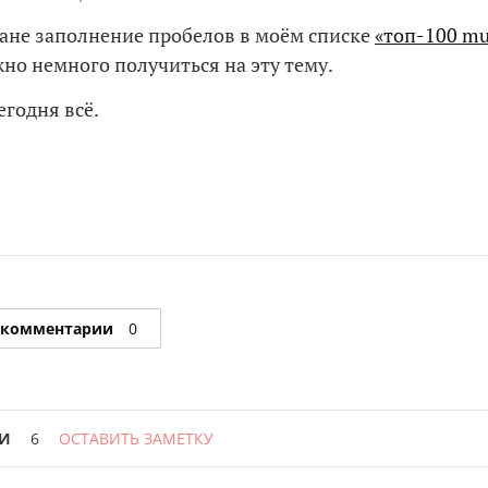
лане заполнение пробелов в моём списке
«топ-100 mu
жно немного получиться на эту тему.
егодня всё.
 комментарии
0
И
6
ОСТАВИТЬ ЗАМЕТКУ