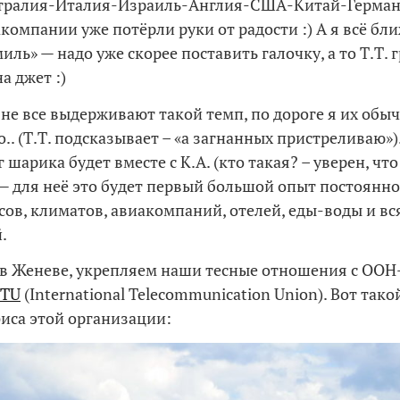
тралия-Италия-Израиль-Англия-США-Китай-Герман
компании уже потёрли руки от радости :) А я всё бли
ль» — надо уже скорее поставить галочку, а то Т.Т. 
а джет :)
не все выдерживают такой темп, по дороге я их обы
.. (Т.Т. подсказывает – «а загнанных пристреливаю»
 шарика будет вместе с К.А. (кто такая? – уверен, чт
 — для неё это будет первый большой опыт постоянн
сов, климатов, авиакомпаний, отелей, еды-воды и вс
.
 в Женеве, укрепляем наши тесные отношения с ОО
ITU
(International Telecommunication Union). Вот тако
фиса этой организации: