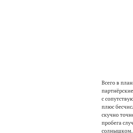
Всего в пла
партнёрски
с сопутству
плюс бесчис
скучно точно
пробега слу
солнышком.