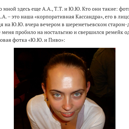
о мной здесь еще А.А., Т.Т. и Ю.Ю. Кто они такие: фотк
.А. – это наша «корпоративная Кассандра», его в лиц
ядя на Ю.Ю. вчера вечером в шереметьевском старом
меня пробило на ностальгию и свершился ремейк 
новая фотка «Ю.Ю. и Пиво»: