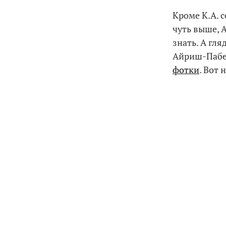
Кроме К.А. с
чуть выше, А
знать. А гл
Айриш-Пабе 
фотки
. Вот 