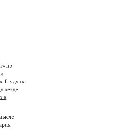
г» по
 и
. Глядя на
у везде,
о в
смысле
ария-