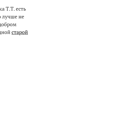
а Т.Т. есть
о лучше не
-добром
одной
старой