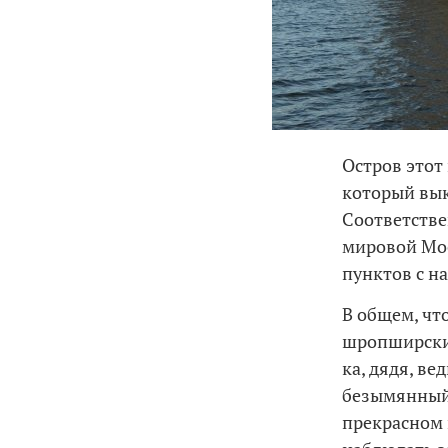
Остров этот
который вык
Соответстве
мировой Мос
пунктов с н
В общем, что
шропширских
ка, дядя, в
безымянный
прекрасном 