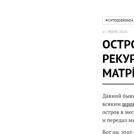
#CHTOGDEKOGDA
11 ИЮНЯ, 2026
ОСТР
РЕКУ
МАТР
Давний бывш
всяким
шро
остров в ме
и передал м
Вот он, этот