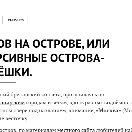
#MOSCOW
ОВ НА ОСТРОВЕ, ИЛИ
РСИВНЫЕ ОСТРОВА-
ЁШКИ.
ий британский коллега, прогуливаясь по
пширским
городам и весям, вдоль разных водоёмов,
стном озере под названием, внимание,
«Москва»
(Mos
не весточку.
 остров, по материалам
местного сайта
любителей на