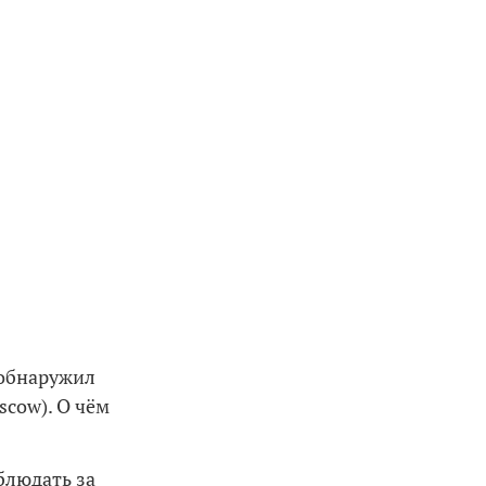
 обнаружил
cow). О чём
блюдать за