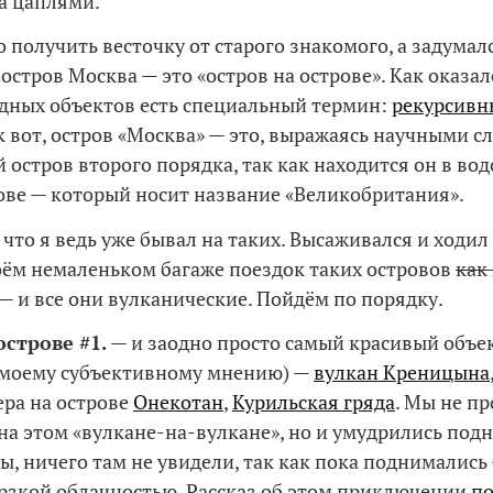
а цаплями.
 получить весточку от старого знакомого, а задумалс
стров Москва — это «остров на острове». Как оказал
дных объектов есть специальный термин:
рекурсивн
ак вот, остров «Москва» — это, выражаясь научными с
 остров второго порядка, так как находится он в вод
ове — который носит название «Великобритания».
 что я ведь уже бывал на таких. Высаживался и ходил
оём немаленьком багаже поездок таких островов
как
— и все они вулканические. Пойдём по порядку.
острове #1.
— и заодно просто самый красивый объе
 моему субъективному мнению) —
вулкан Креницына
ера на острове
Онекотан
,
Курильская гряда
. Мы не пр
на этом «вулкане-на-вулкане», но и умудрились подн
ы, ничего там не увидели, так как пока поднимались 
рзкой облачностью. Рассказ об этом приключении
по