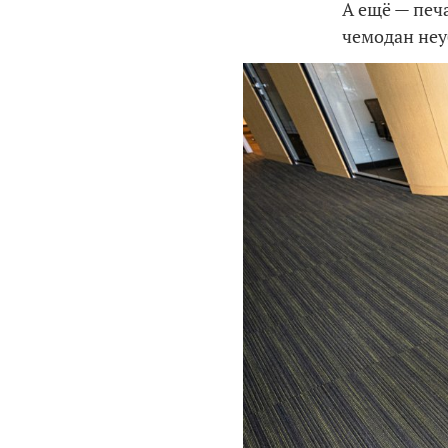
А ещё — печ
чемодан не