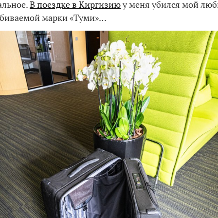
альное.
В поездке в Киргизию
у меня убился мой лю
убиваемой марки «Туми»…