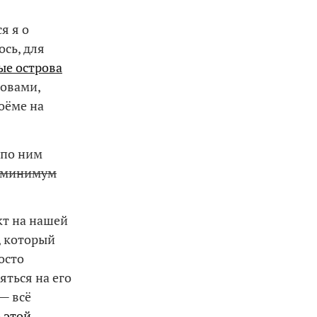
я я о
ось, для
ые острова
ловами,
оёме на
 по ним
 минимум
кт на нашей
, который
осто
яться на его
— всё
 этой