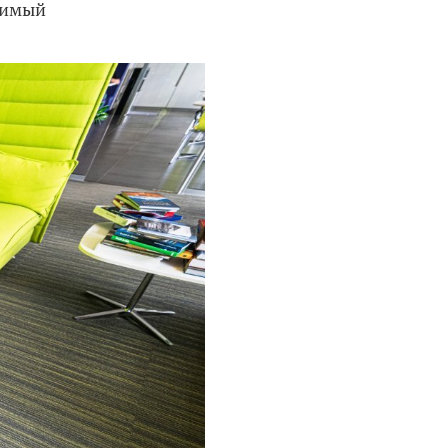
бимый