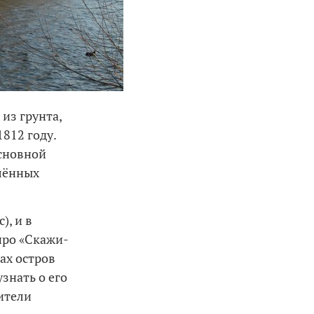
из грунта,
812 году.
основной
лённых
), и в
про «Скажи-
ах остров
 узнать о его
ители