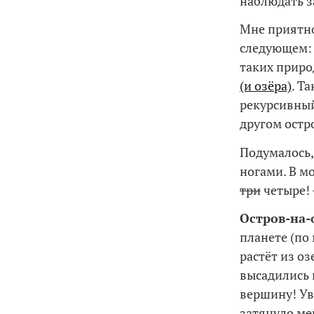
наблюдать з
Мне приятно
следующем: о
таких приро
(и озёра)
. Т
рекурсивный
другом остр
Подумалось,
ногами. В м
три
четыре! 
Остров-на-
планете (по
растёт из оз
высадились 
вершину! Ув
затянуло ме