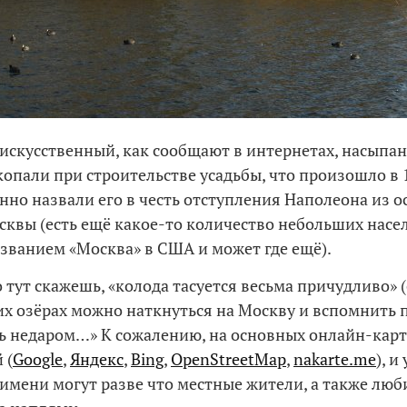
 искусственный, как сообщают в интернетах, насыпан 
опали при строительстве усадьбы, что произошло в 1
нно назвали его в честь отступления Наполеона из 
квы (есть ещё какое-то количество небольших насе
азванием «Москва» в США и может где ещё).
 тут скажешь, «колода тасуется весьма причудливо» (с
 озёрах можно наткнуться на Москву и вспомнить 
едь недаром…» К сожалению, на основных онлайн-карт
 (
Google
,
Яндекс
,
Bing
,
OpenStreetMap
,
nakarte.me
), и
имени могут разве что местные жители, а также люб