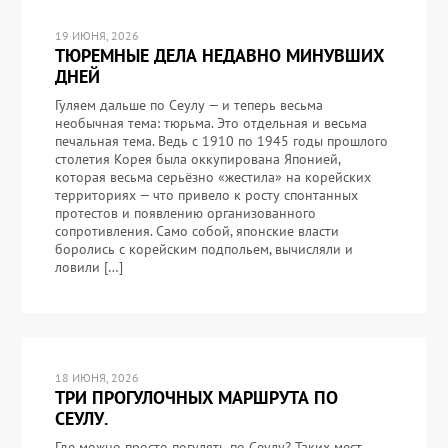
19 ИЮНЯ, 2026
ТЮРЕМНЫЕ ДЕЛА НЕДАВНО МИНУВШИХ
ДНЕЙ
Гуляем дальше по Сеулу — и теперь весьма
необычная тема: тюрьма. Это отдельная и весьма
печальная тема. Ведь с 1910 по 1945 годы прошлого
столетия Корея была оккупирована Японией,
которая весьма серьёзно «жестила» на корейских
территориях — что привело к росту спонтанных
протестов и появлению организованного
сопротивления. Само собой, японские власти
боролись с корейским подпольем, вычисляли и
ловили […]
18 ИЮНЯ, 2026
ТРИ ПРОГУЛОЧНЫХ МАРШРУТА ПО
СЕУЛУ.
Где можно просто погулять по Сеулу? Таких мест