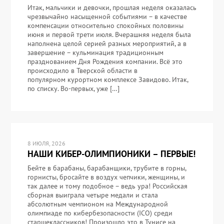
Итак, мальчики и девочки, прошлая неделя оказалась
чрезвычайно насыщенной событиями – в качестве
компенсации относительно спокойных половины
июня и первой трети июля. Вчерашняя неделя была
наполнена целой серией разных мероприятий, а в
завершение – кульминация традиционным
празднованием Дня Рождения компании. Всё это
происходило в Тверской области в
популярном курортном комплексе Завидово. Итак,
по списку. Во-первых, уже […]
8 ИЮЛЯ, 2026
НАШИ КИБЕР-ОЛИМПИОНИКИ – ПЕРВЫЕ!
Бейте в барабаны, барабанщики, трубите в горны,
горнисты, бросайте в воздух чепчики, женщины, и
так далее и тому подобное – ведь ура! Российская
сборная выиграла четыре медали и стала
абсолютным чемпионом на Международной
олимпиаде по кибербезопасности (ICO) среди
старшеклассников! Произошло это в Тунисе на