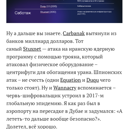
Ну а дальше вы знаете.
Carbanak
вытянули из
банков миллиард долларов. Тот
самый
Stuxnet
— атака на иранскую ядерную
программу с помощью трояна, который
атаковал физическое оборудование –
центрифуги для обогащения урана. Шпионских
атак – не счесть (одни
Equation
и
Duqu
чего
только стоят). Ну и
Wannacry
вспоминается –
червь-шифровальщик устроил в 2017-м
глобальную эпидемию. Я как раз был в
аэропорту на пересадке в Дубае и задумался: «А
лететь-то дальше вообще безопасно?».
Долетел, всё хорошо.