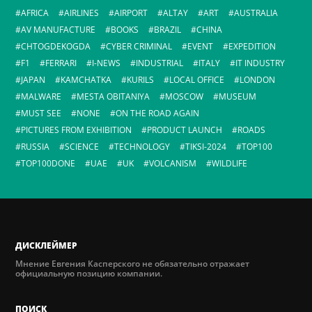
AFRICA
AIRLINES
AIRPORT
ALTAY
ART
AUSTRALIA
AV MANUFACTURE
BOOKS
BRAZIL
CHINA
CHTOGDEKOGDA
CYBER CRIMINAL
EVENT
EXPEDITION
F1
FERRARI
I-NEWS
INDUSTRIAL
ITALY
IT INDUSTRY
JAPAN
KAMCHATKA
KURILS
LOCAL OFFICE
LONDON
MALWARE
MESTA OBITANIYA
MOSCOW
MUSEUM
MUST SEE
NONE
ON THE ROAD AGAIN
PICTURES FROM EXHIBITION
PRODUCT LAUNCH
ROADS
RUSSIA
SCIENCE
TECHNOLOGY
TIKSI-2024
TOP100
TOP100DONE
UAE
UK
VOLCANISM
WILDLIFE
ДИСКЛЕЙМЕР
Мнение Евгения Касперского не обязательно отражает
официальную позицию компании.
ПОИСК