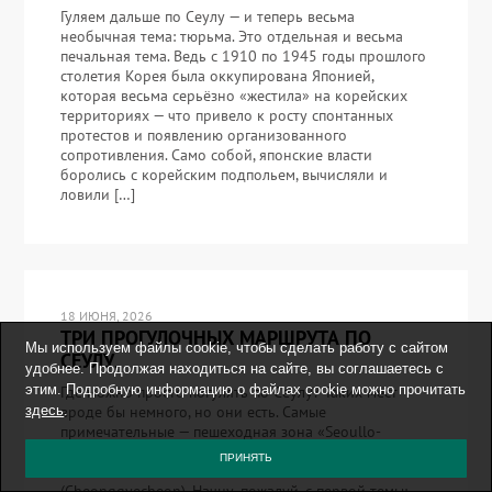
Гуляем дальше по Сеулу — и теперь весьма
необычная тема: тюрьма. Это отдельная и весьма
печальная тема. Ведь с 1910 по 1945 годы прошлого
столетия Корея была оккупирована Японией,
которая весьма серьёзно «жестила» на корейских
территориях — что привело к росту спонтанных
протестов и появлению организованного
сопротивления. Само собой, японские власти
боролись с корейским подпольем, вычисляли и
ловили […]
18 ИЮНЯ, 2026
ТРИ ПРОГУЛОЧНЫХ МАРШРУТА ПО
Мы используем файлы cookie, чтобы сделать работу с сайтом
СЕУЛУ.
удобнее. Продолжая находиться на сайте, вы соглашаетесь с
этим. Подробную информацию о файлах cookie можно прочитать
Где можно просто погулять по Сеулу? Таких мест
вроде бы немного, но они есть. Самые
здесь
.
примечательные — пешеходная зона «Seoullo-
7017» и прогулочная зона вдоль ручья с простым и
ПРИНЯТЬ
понятным названием «Чхонгечхон»
(Cheonggyecheon). Начну, пожалуй, с первой темы: