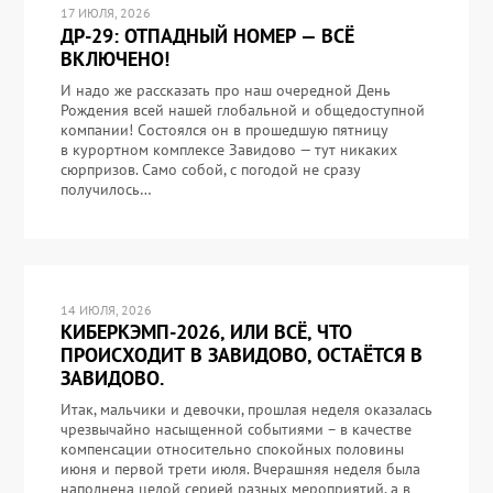
17 ИЮЛЯ, 2026
ДР-29: ОТПАДНЫЙ НОМЕР — ВСЁ
ВКЛЮЧЕНО!
И надо же рассказать про наш очередной День
Рождения всей нашей глобальной и общедоступной
компании! Состоялся он в прошедшую пятницу
в курортном комплексе Завидово — тут никаких
сюрпризов. Само собой, с погодой не сразу
получилось…
14 ИЮЛЯ, 2026
КИБЕРКЭМП-2026, ИЛИ ВСЁ, ЧТО
ПРОИСХОДИТ В ЗАВИДОВО, ОСТАЁТСЯ В
ЗАВИДОВО.
Итак, мальчики и девочки, прошлая неделя оказалась
чрезвычайно насыщенной событиями – в качестве
компенсации относительно спокойных половины
июня и первой трети июля. Вчерашняя неделя была
наполнена целой серией разных мероприятий, а в