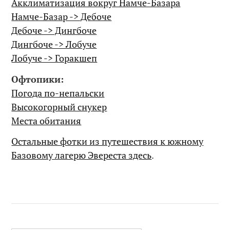
Акклиматизация вокруг Намче-Базара
Намче-Базар -> Дебоче
Дебоче -> Дингбоче
Дингбоче -> Лобуче
Лобуче -> Горакшеп
Офтопики:
Погода по-непальски
Высокогорный снукер
Места обитания
Остальные фотки из путешествия к южному
Базовому лагерю Эвереста здесь
.