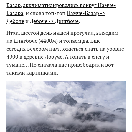
Базар
,
акклиматизировались вокруг Намче-
Базара
, и снова топ-топ
Намче-Базар ->
Дебоче
и
Дебоче -> Дингбоче
.
Итак, шестой день нашей прогулки, выходим
из Дингбоче (4400м) и топаем дальше —
сегодня вечером нам ложиться спать на уровне
4900 в деревне Лобуче. А топать в снегу и
тумане… Но сначала нас привзбодрили вот
такими картинками: