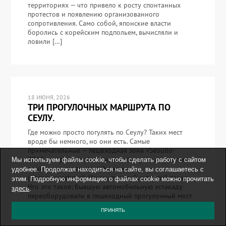
территориях — что привело к росту спонтанных
протестов и появлению организованного
сопротивления. Само собой, японские власти
боролись с корейским подпольем, вычисляли и
ловили […]
18 ИЮНЯ, 2026
ТРИ ПРОГУЛОЧНЫХ МАРШРУТА ПО
СЕУЛУ.
Где можно просто погулять по Сеулу? Таких мест
вроде бы немного, но они есть. Самые
примечательные — пешеходная зона «Seoullo-
7017» и прогулочная зона вдоль ручья с простым и
Мы используем файлы cookie, чтобы сделать работу с сайтом
понятным названием «Чхонгечхон»
удобнее. Продолжая находиться на сайте, вы соглашаетесь с
(Cheonggyecheon). Начну, пожалуй, с первой темы:
этим. Подробную информацию о файлах cookie можно прочитать
Что это такое: бывшую автомобильную эстакаду
здесь
.
переоборудовали в пешеходный прогулочный мост
длиной около одного километра — и это
ПРИНЯТЬ
удивительное дело! […]