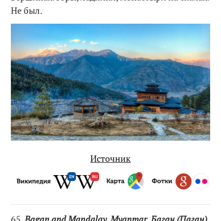
Не был.
Источник
65.
Bagan and Mandalay, Myanmar. Баган (Паган)