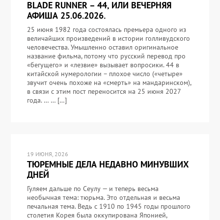
BLADE RUNNER – 44, ИЛИ ВЕЧЕРНЯЯ
АФИША 25.06.2026.
25 июня 1982 года состоялась премьера одного из
величайших произведений в истории голливудского
человечества. Умышленно оставил оригинальное
название фильма, потому что русский перевод про
«бегущего» и «лезвие» вызывает вопросики. 44 в
китайской нумерологии – плохое число («четыре»
звучит очень похоже на «смерть» на мандаринском),
в связи с этим пост переносится на 25 июня 2027
года. … … […]
19 ИЮНЯ, 2026
ТЮРЕМНЫЕ ДЕЛА НЕДАВНО МИНУВШИХ
ДНЕЙ
Гуляем дальше по Сеулу — и теперь весьма
необычная тема: тюрьма. Это отдельная и весьма
печальная тема. Ведь с 1910 по 1945 годы прошлого
столетия Корея была оккупирована Японией,