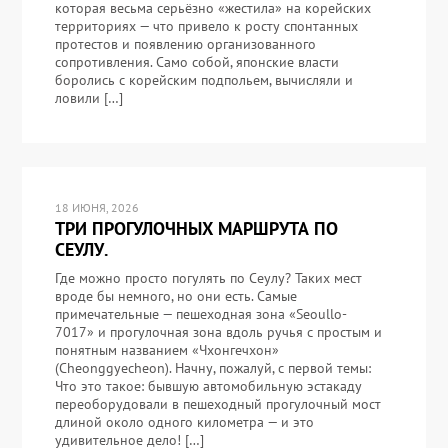
которая весьма серьёзно «жестила» на корейских
территориях — что привело к росту спонтанных
протестов и появлению организованного
сопротивления. Само собой, японские власти
боролись с корейским подпольем, вычисляли и
ловили […]
18 ИЮНЯ, 2026
ТРИ ПРОГУЛОЧНЫХ МАРШРУТА ПО
СЕУЛУ.
Где можно просто погулять по Сеулу? Таких мест
вроде бы немного, но они есть. Самые
примечательные — пешеходная зона «Seoullo-
7017» и прогулочная зона вдоль ручья с простым и
понятным названием «Чхонгечхон»
(Cheonggyecheon). Начну, пожалуй, с первой темы:
Что это такое: бывшую автомобильную эстакаду
переоборудовали в пешеходный прогулочный мост
длиной около одного километра — и это
удивительное дело! […]