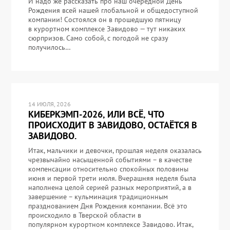
И надо же рассказать про наш очередной День
Рождения всей нашей глобальной и общедоступной
компании! Состоялся он в прошедшую пятницу
в курортном комплексе Завидово — тут никаких
сюрпризов. Само собой, с погодой не сразу
получилось…
14 ИЮЛЯ, 2026
КИБЕРКЭМП-2026, ИЛИ ВСЁ, ЧТО
ПРОИСХОДИТ В ЗАВИДОВО, ОСТАЁТСЯ В
ЗАВИДОВО.
Итак, мальчики и девочки, прошлая неделя оказалась
чрезвычайно насыщенной событиями – в качестве
компенсации относительно спокойных половины
июня и первой трети июля. Вчерашняя неделя была
наполнена целой серией разных мероприятий, а в
завершение – кульминация традиционным
празднованием Дня Рождения компании. Всё это
происходило в Тверской области в
популярном курортном комплексе Завидово. Итак,