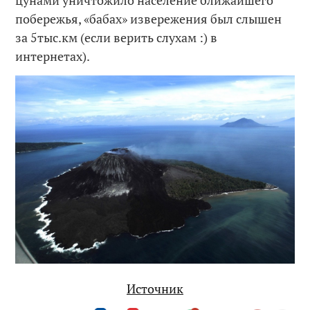
цунами уничтожило население ближайшего
побережья, «бабах» извережения был слышен
за 5тыс.км (если верить слухам :) в
интернетах).
Источник