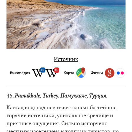
Источник
46.
Pamukkale, Turkey. Памуккале, Турция.
Каскад водопадов и известковых бассейнов,
горячие источники, уникальное зрелище и
приятные ощущения. Сильно испорчено
местным населением и толпами туристов, но