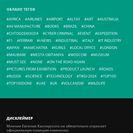
ОБЛАКО ТЕГОВ
AFRICA
AIRLINES
AIRPORT
ALTAY
ART
AUSTRALIA
AV MANUFACTURE
BOOKS
BRAZIL
CHINA
CHTOGDEKOGDA
CYBER CRIMINAL
EVENT
EXPEDITION
F1
FERRARI
I-NEWS
INDUSTRIAL
ITALY
IT INDUSTRY
JAPAN
KAMCHATKA
KURILS
LOCAL OFFICE
LONDON
MALWARE
MESTA OBITANIYA
MOSCOW
MUSEUM
MUST SEE
NONE
ON THE ROAD AGAIN
PICTURES FROM EXHIBITION
PRODUCT LAUNCH
ROADS
RUSSIA
SCIENCE
TECHNOLOGY
TIKSI-2024
TOP100
TOP100DONE
UAE
UK
VOLCANISM
WILDLIFE
ДИСКЛЕЙМЕР
Мнение Евгения Касперского не обязательно отражает
официальную позицию компании.