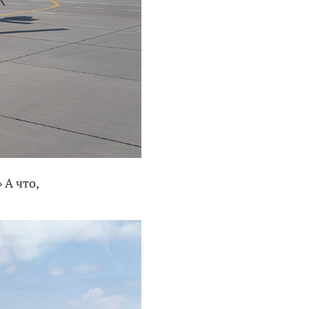
 А что,