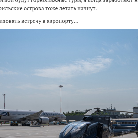
рильские острова тоже летать начнут.
изовать встречу в аэропорту…