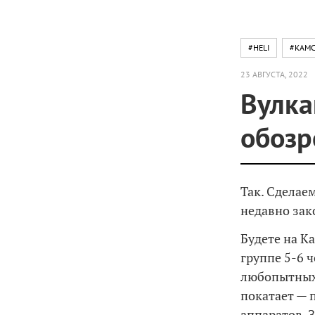
#HELI
#KAMC
23 АВГУСТА, 2022
Вулка
обозр
Так. Сделае
недавно за
Будете на К
группе 5-6 
любопытных 
покатает — 
аппаратов. 