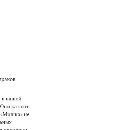
мраков
и в вашей
. Они катают
а «Мишка» не
льных
на поплавки