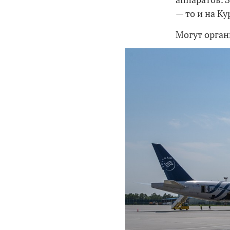
— то и на Ку
Могут орган