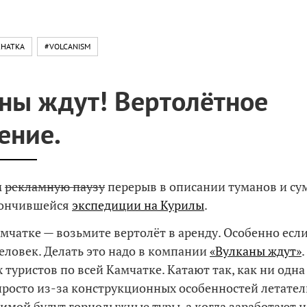
HATKA
#VOLCANISM
ны ждут! Вертолётное
ение.
м
рекламную паузу
перерыв в описании туманов и су
кончившейся
экспедиции на Курилы
.
амчатке — возьмите вертолёт в аренду. Особенно есл
человек. Делать это надо в компании
«Вулканы ждут»
туристов по всей Камчатке. Катают так, как ни одн
просто из-за конструкционных особенностей летате
Зимой будут горнолыжные туры, а когда заработают 