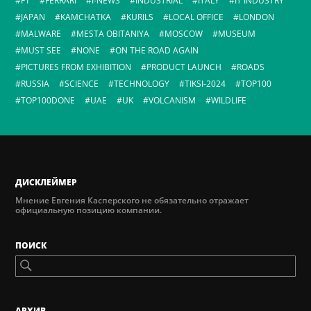
F1
FERRARI
I-NEWS
INDUSTRIAL
ITALY
IT INDUSTRY
JAPAN
KAMCHATKA
KURILS
LOCAL OFFICE
LONDON
MALWARE
MESTA OBITANIYA
MOSCOW
MUSEUM
MUST SEE
NONE
ON THE ROAD AGAIN
PICTURES FROM EXHIBITION
PRODUCT LAUNCH
ROADS
RUSSIA
SCIENCE
TECHNOLOGY
TIKSI-2024
TOP100
TOP100DONE
UAE
UK
VOLCANISM
WILDLIFE
ДИСКЛЕЙМЕР
Мнение Евгения Касперского не обязательно отражает
официальную позицию компании.
ПОИСК
AРХИВ