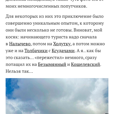
моих немногочисленных попутчиков.
Для некоторых из них это приключение было
совершенно уникальным опытом, к которому
они были несколько не готовы. Виноват, мой
косяк: начинающего туриста надо сначала
в
Налычево
, потом на
Ходутку
, а потом можно
уже и на
Толбачики
с
Ксудачами
. А я.. как бы
это сказать… «пережестил» немного, сразу
потащил их на
Безымянный
и
Кошелевский
.
Нельзя так…