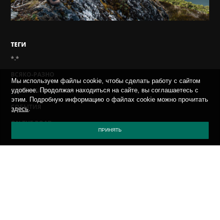
ТЕГИ
*.*
ВСЯКО-РАЗНО
Мы используем файлы cookie, чтобы сделать работу с сайтом
О БЕЗОПАСНОСТИ
удобнее. Продолжая находиться на сайте, вы соглашаетесь с
этим. Подробную информацию о файлах cookie можно прочитать
СОБЫТИЯ
здесь
.
ON THE ROAD
ПРИНЯТЬ
ПОЛИТИКА КОНФИДЕНЦИАЛЬНОСТИ
ПРИСЛАТЬ ВИРУС
САЙТ КАСПЕРСКОГО
БЛОГ КАСПЕРСКОГО
SECURELIST