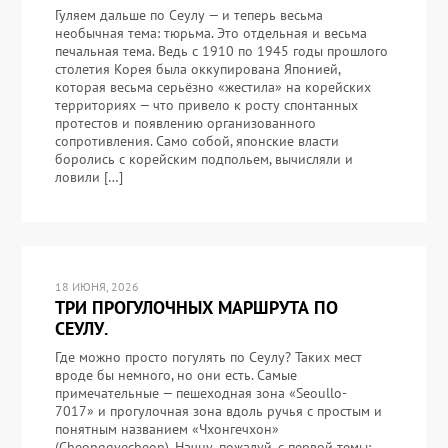
Гуляем дальше по Сеулу — и теперь весьма
необычная тема: тюрьма. Это отдельная и весьма
печальная тема. Ведь с 1910 по 1945 годы прошлого
столетия Корея была оккупирована Японией,
которая весьма серьёзно «жестила» на корейских
территориях — что привело к росту спонтанных
протестов и появлению организованного
сопротивления. Само собой, японские власти
боролись с корейским подпольем, вычисляли и
ловили […]
18 ИЮНЯ, 2026
ТРИ ПРОГУЛОЧНЫХ МАРШРУТА ПО
СЕУЛУ.
Где можно просто погулять по Сеулу? Таких мест
вроде бы немного, но они есть. Самые
примечательные — пешеходная зона «Seoullo-
7017» и прогулочная зона вдоль ручья с простым и
понятным названием «Чхонгечхон»
(Cheonggyecheon). Начну, пожалуй, с первой темы: