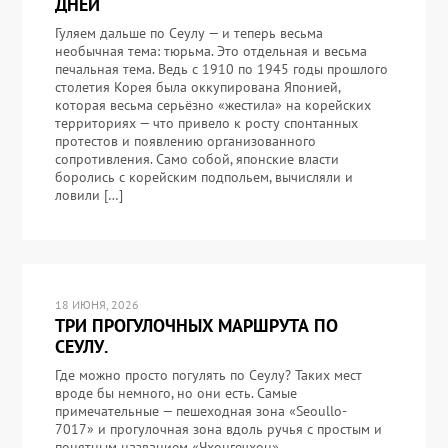
ДНЕЙ
Гуляем дальше по Сеулу — и теперь весьма
необычная тема: тюрьма. Это отдельная и весьма
печальная тема. Ведь с 1910 по 1945 годы прошлого
столетия Корея была оккупирована Японией,
которая весьма серьёзно «жестила» на корейских
территориях — что привело к росту спонтанных
протестов и появлению организованного
сопротивления. Само собой, японские власти
боролись с корейским подпольем, вычисляли и
ловили […]
18 ИЮНЯ, 2026
ТРИ ПРОГУЛОЧНЫХ МАРШРУТА ПО
СЕУЛУ.
Где можно просто погулять по Сеулу? Таких мест
вроде бы немного, но они есть. Самые
примечательные — пешеходная зона «Seoullo-
7017» и прогулочная зона вдоль ручья с простым и
понятным названием «Чхонгечхон»