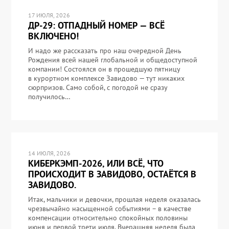
17 ИЮЛЯ, 2026
ДР-29: ОТПАДНЫЙ НОМЕР — ВСЁ
ВКЛЮЧЕНО!
И надо же рассказать про наш очередной День
Рождения всей нашей глобальной и общедоступной
компании! Состоялся он в прошедшую пятницу
в курортном комплексе Завидово — тут никаких
сюрпризов. Само собой, с погодой не сразу
получилось…
14 ИЮЛЯ, 2026
КИБЕРКЭМП-2026, ИЛИ ВСЁ, ЧТО
ПРОИСХОДИТ В ЗАВИДОВО, ОСТАЁТСЯ В
ЗАВИДОВО.
Итак, мальчики и девочки, прошлая неделя оказалась
чрезвычайно насыщенной событиями – в качестве
компенсации относительно спокойных половины
июня и первой трети июля. Вчерашняя неделя была