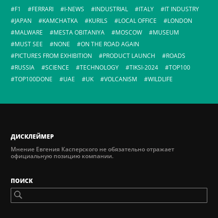
F1
FERRARI
I-NEWS
INDUSTRIAL
ITALY
IT INDUSTRY
JAPAN
KAMCHATKA
KURILS
LOCAL OFFICE
LONDON
MALWARE
MESTA OBITANIYA
MOSCOW
MUSEUM
MUST SEE
NONE
ON THE ROAD AGAIN
PICTURES FROM EXHIBITION
PRODUCT LAUNCH
ROADS
RUSSIA
SCIENCE
TECHNOLOGY
TIKSI-2024
TOP100
TOP100DONE
UAE
UK
VOLCANISM
WILDLIFE
ДИСКЛЕЙМЕР
Мнение Евгения Касперского не обязательно отражает
официальную позицию компании.
ПОИСК