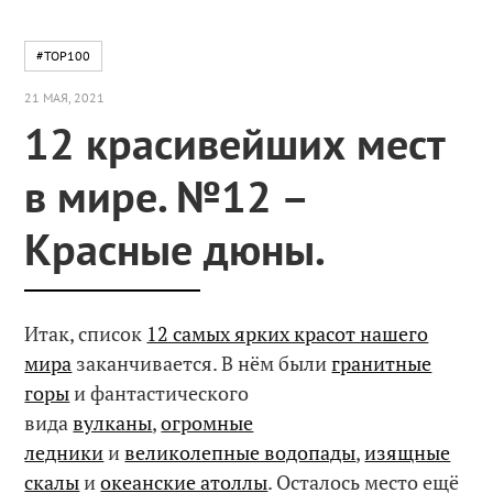
#TOP100
21 МАЯ, 2021
12 красивейших мест
в мире. №12 –
Красные дюны.
Итак, список
12 самых ярких красот нашего
мира
заканчивается. В нём были
гранитные
горы
и фантастического
вида
вулканы
,
огромные
ледники
и
великолепные водопады
,
изящные
скалы
и
океанские атоллы
. Осталось место ещё