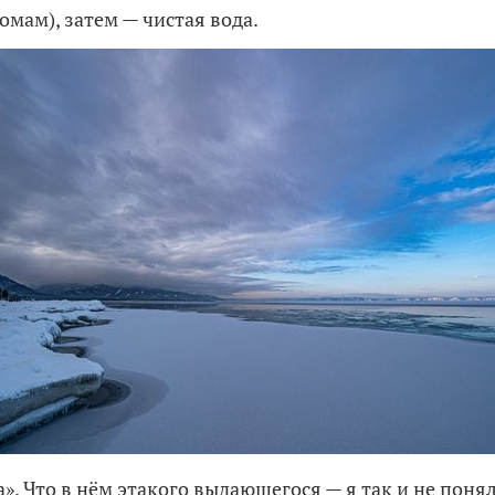
омам), затем — чистая вода.
а». Что в нём этакого выдающегося — я так и не пон