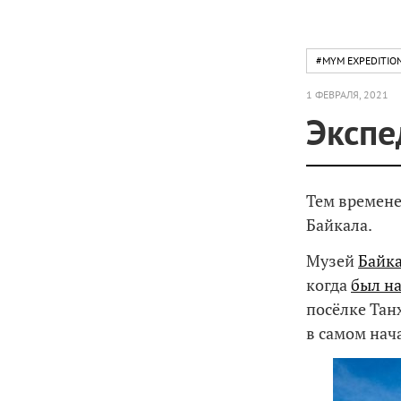
#MYM EXPEDITIO
1 ФЕВРАЛЯ, 2021
Экспе
Тем времен
Байкала.
Музей
Байк
когда
был на
посёлке Тан
в самом нач