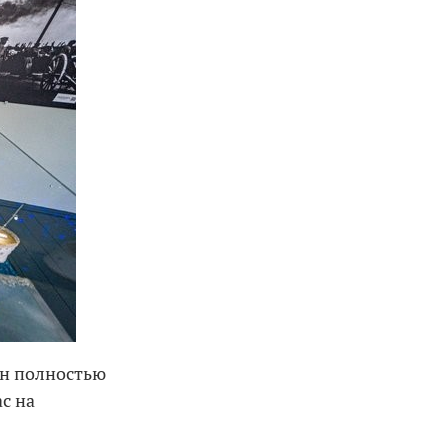
он полностью
с на