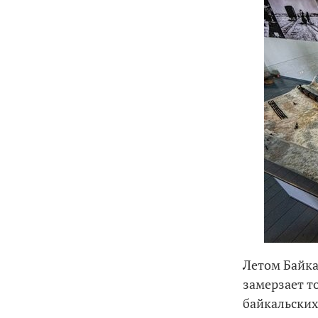
Летом Байка
замерзает т
байкальских 