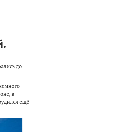
й.
ались до
 немного
оне, в
рудился ещё