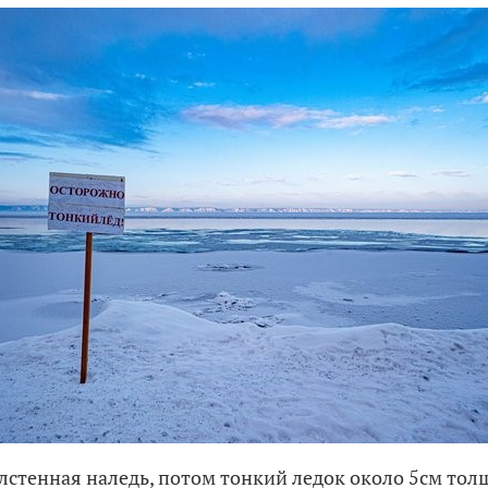
олстенная наледь, потом тонкий ледок около 5см то