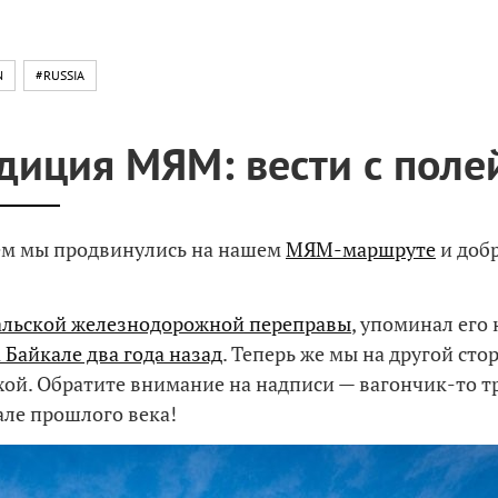
N
#RUSSIA
диция МЯМ: вести с поле
ем мы продвинулись на нашем
МЯМ-маршруте
и добр
альской железнодорожной переправы
, упоминал его
 Байкале два года назад
. Теперь же мы на другой стор
хой. Обратите внимание на надписи — вагончик-то т
але прошлого века!