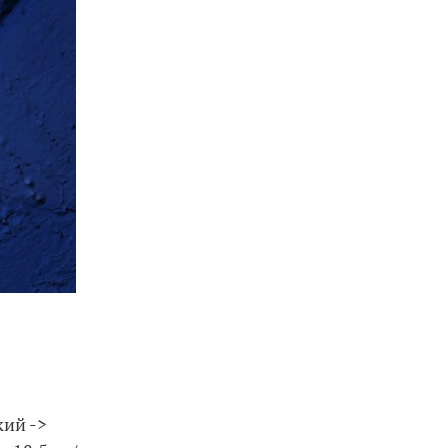
кий ->