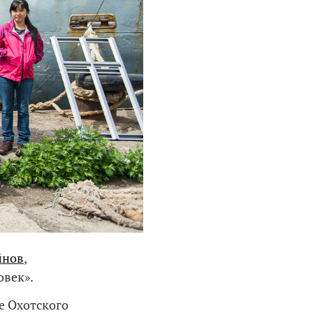
йнов
,
овек».
е Охотского