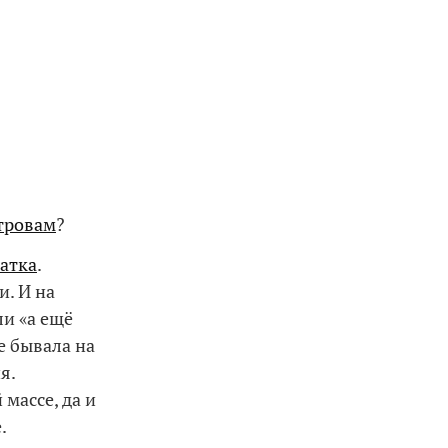
стровам
?
атка
.
и. И на
ли «а ещё
 бывала на
я.
массе, да и
.