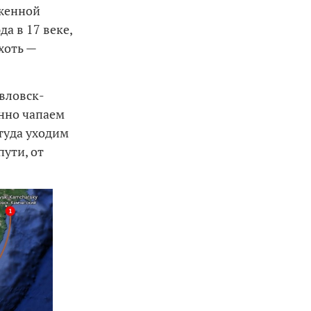
оженной
а в 17 веке,
хоть —
вловск-
нно чапаем
ттуда уходим
пути, от