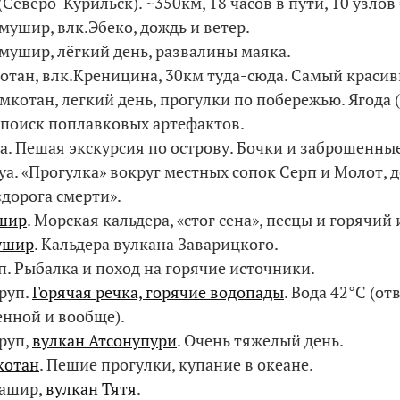
еверо-Курильск). ~350км, 18 часов в пути, 10 узлов 
мушир, влк.Эбеко, дождь и ветер.
амушир, лёгкий день, развалины маяка.
котан, влк.Креницина, 30км туда-сюда. Самый красив
имкотан, легкий день, прогулки по побережью. Ягода
 поиск поплавковых артефактов.
уа. Пешая экскурсия по острову. Бочки и заброшенны
шуа. «Прогулка» вокруг местных сопок Серп и Молот, 
«дорога смерти».
шир
. Морская кальдера, «стог сена», песцы и горячий
ушир
. Кальдера вулкана Заварицкого.
п. Рыбалка и поход на горячие источники.
уруп.
Горячая речка, горячие водопады
. Вода 42°C (от
енной и вообще).
уруп,
вулкан Атсонупури
. Очень тяжелый день.
отан
. Пешие прогулки, купание в океане.
нашир,
вулкан Тятя
.