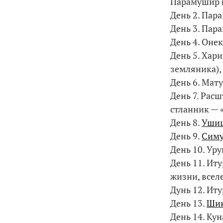
Парамушир (С
День 2. Пара
День 3. Пар
День 4. Оне
День 5. Хар
земляника),
День 6. Мат
День 7. Рас
стланник — 
День 8.
Уши
День 9.
Сим
День 10. Уру
День 11. Ит
жизни, всел
Дунь 12. Ит
День 13.
Шик
День 14. Ку