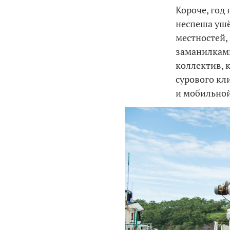
Короче, год
неспеша ушё
местностей,
заманилками
коллектив, 
сурового кл
и мобильной