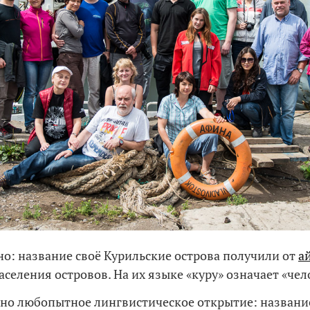
но: название своё Курильские острова получили от
а
аселения островов. На их языке «куру» означает «чел
дно любопытное лингвистическое открытие: названи