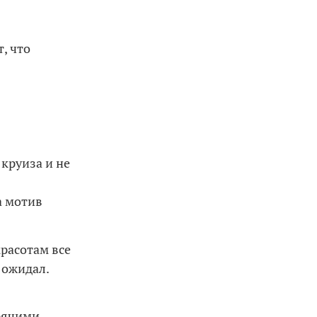
т, что
круиза и не
а мотив
расотам все
 ожидал.
орячими