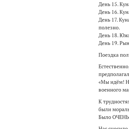
День 15. Ку
День 16. Ку
День 17. Ку
полезно.
День 18. Юж
День 19. Ры
Поездка пол
Естественно
предполагали
«Мы идём! Н
военного ма
К трудностя
были мораль
Было ОЧЕН
Нас сносило