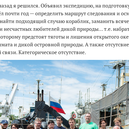
 назад я решился. Объявил экспедицию, на подготовк
л почти год — определить маршрут следования и ос
 найти подходящий случаю кораблик, заманить всяч
 несчастных любителей дикой природы… т.е. набра
которому предстоят тяготы и лишения открытого оке
имата и дикой островной природы. А также отсутсви
 связи. Категорическое отсутствие.