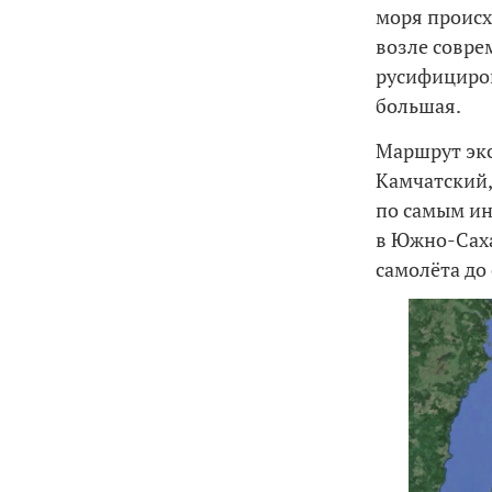
моря происх
возле совре
русифициров
большая.
Маршрут экс
Камчатский,
по самым ин
в Южно-Саха
самолёта до 