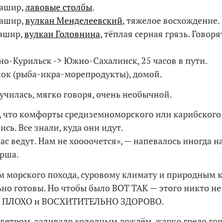
нашир,
лавовые столбы
.
нашир,
вулкан Менделеевский
, тяжелое восхождение.
нашир,
вулкан Головнина
, тёплая серная грязь. Говоря
но-Курильск -> Южно-Сахалинск, 25 часов в пути.
нок (рыба-икра-морепродукты), домой.
училась, мягко говоря, очень необычной.
, что комфорты средиземноморского или карибского 
сь. Все знали, куда они идут.
ас ведут. Нам не хоооочется», — напевалось иногда н
рша.
м морского похода, суровому климату и природным к
но готовы. Но чтобы было ВОТ ТАК — этого никто не
Ь ПЛОХО и ВОСХИТИТЕЛЬНО ЗДОРОВО.
 ветром, заливало холодным дождём, жарко грело г