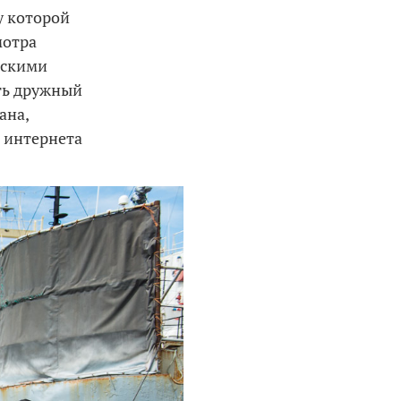
у которой
мотра
ескими
ть дружный
ана,
е интернета