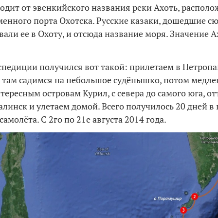
одит от эвенкийского названия реки Ахоть, распол
менного порта Охотска. Русские казаки, дошедшие сюд
али ее в Охоту, и отсюда название моря. Значение А
педиции получился вот такой: прилетаем в Петропа
 там садимся на небольшое судёнышко, потом медле
тересным островам Курил, с севера до самого юга, о
линск и улетаем домой. Всего получилось 20 дней в 
самолёта. С 2го по 21е августа 2014 года.