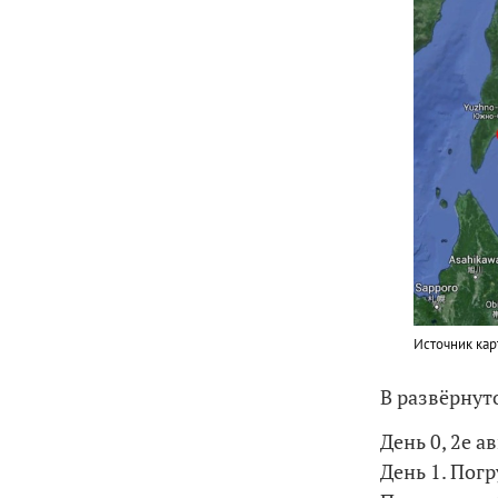
Источник ка
В развёрнут
День 0, 2е а
День 1. Пог