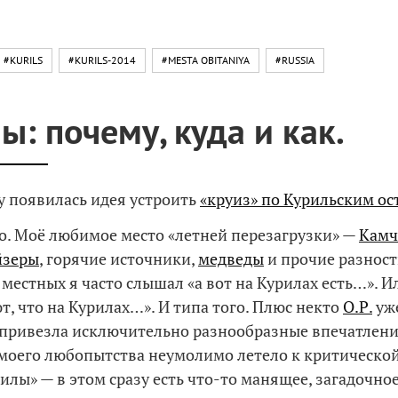
#KURILS
#KURILS-2014
#MESTA OBITANIYA
#RUSSIA
ы: почему, куда и как.
у появилась идея устроить
«круиз» по Курильским о
о. Моё любимое место «летней перезагрузки» —
Камч
йзеры
, горячие источники,
медведы
и прочие разност
местных я часто слышал «а вот на Курилах есть…». И
т, что на Курилах…». И типа того. Плюс некто
О.Р.
уже
привезла исключительно разнообразные впечатлени
моего любопытства неумолимо летело к критической 
илы» — в этом сразу есть что-то манящее, загадочное