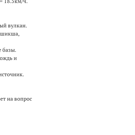
= 18.5км/ч.
ый вулкан.
 (шикша,
е базы.
дождь и
 источник.
вет на вопрос