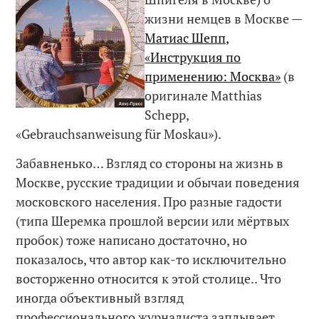
жизни немцев в Москве —
Матиас Шепп,
«Инструкция по
применению: Москва»
(в
оригинале Matthias
Schepp,
«Gebrauchsanweisung für Moskau»).
Забавненько… Взгляд со стороны на жизнь в
Москве, русские традиции и обычаи поведения
московского населения. Про разные гадости
(типа Шеремка прошлой версии или мёртвых
пробок) тоже написано достаточно, но
показалось, что автор как-то исключительно
восторженно относится к этой столице.. Что
иногда объективный взгляд
профессионального журналиста заплывает