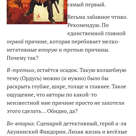
самый первый.
Весьма забавное чтиво.
Рекомендую. По
единственной главной
первой
причине, которая перебивает мелко-
негативные
вторую
и
третью
причины.
Почему так?
В-третьих
, остаётся осадок. Такую волшебную
тему (Ордусь) можно (и нужно) было бы
раскрыть глубже, шире, толще и главнее. Такое
ощущение, что авторы по какой-то
неизвестной мне причине просто не захотели
этого сделать… Обидно, да?
Во-вторых
. Сценарий детективный, герой а-ля
Акунинский Фандорин. Лихая жизнь и весёлые