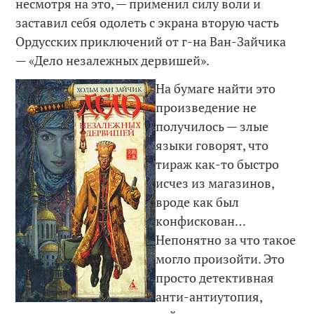
несмотря на это, — применил силу воли и
заставил себя одолеть с экрана вторую часть
Ордусских приключений от г-на Ван-Зайчика
— «Дело незалежных дервишей».
На бумаге найти это
произведение не
получилось — злые
языки говорят, что
тираж как-то быстро
исчез из магазинов,
вроде как был
конфискован…
Непонятно за что такое
могло произойти. Это
просто детективная
анти-антиутопия,