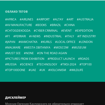
ОБЛАКО ТЕГОВ
AFRICA
AIRLINES
AIRPORT
ALTAY
ART
AUSTRALIA
AV MANUFACTURE
BOOKS
BRAZIL
CHINA
CHTOGDEKOGDA
CYBER CRIMINAL
EVENT
EXPEDITION
F1
FERRARI
I-NEWS
INDUSTRIAL
ITALY
IT INDUSTRY
JAPAN
KAMCHATKA
KURILS
LOCAL OFFICE
LONDON
MALWARE
MESTA OBITANIYA
MOSCOW
MUSEUM
MUST SEE
NONE
ON THE ROAD AGAIN
PICTURES FROM EXHIBITION
PRODUCT LAUNCH
ROADS
RUSSIA
SCIENCE
TECHNOLOGY
TIKSI-2024
TOP100
TOP100DONE
UAE
UK
VOLCANISM
WILDLIFE
ДИСКЛЕЙМЕР
Мнение Евгения Касперского не обязательно отражает