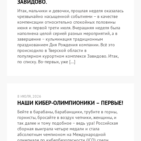
ЗАВИДОВО.
Итак, мальчики и девочки, прошлая неделя оказалась
чрезвычайно насыщенной событиями – в качестве
компенсации относительно спокойных половины
июня и первой трети июля. Вчерашняя неделя была
наполнена целой серией разных мероприятий, а в
завершение – кульминация традиционным
празднованием Дня Рождения компании. Всё это
происходило в Тверской области в
популярном курортном комплексе Завидово. Итак,
по списку. Во-первых, уже […]
8 ИЮЛЯ, 2026
НАШИ КИБЕР-ОЛИМПИОНИКИ – ПЕРВЫЕ!
Бейте в барабаны, барабанщики, трубите в горны,
горнисты, бросайте в воздух чепчики, женщины, и
так далее и тому подобное – ведь ура! Российская
сборная выиграла четыре медали и стала
абсолютным чемпионом на Международной
олимпиаде по кибербезопасности (ICO) среди