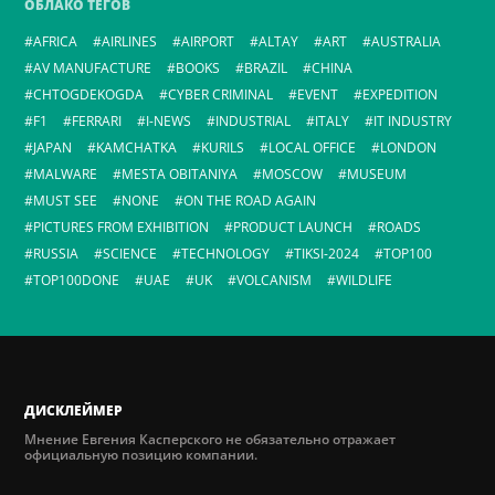
ОБЛАКО ТЕГОВ
AFRICA
AIRLINES
AIRPORT
ALTAY
ART
AUSTRALIA
AV MANUFACTURE
BOOKS
BRAZIL
CHINA
CHTOGDEKOGDA
CYBER CRIMINAL
EVENT
EXPEDITION
F1
FERRARI
I-NEWS
INDUSTRIAL
ITALY
IT INDUSTRY
JAPAN
KAMCHATKA
KURILS
LOCAL OFFICE
LONDON
MALWARE
MESTA OBITANIYA
MOSCOW
MUSEUM
MUST SEE
NONE
ON THE ROAD AGAIN
PICTURES FROM EXHIBITION
PRODUCT LAUNCH
ROADS
RUSSIA
SCIENCE
TECHNOLOGY
TIKSI-2024
TOP100
TOP100DONE
UAE
UK
VOLCANISM
WILDLIFE
ДИСКЛЕЙМЕР
Мнение Евгения Касперского не обязательно отражает
официальную позицию компании.