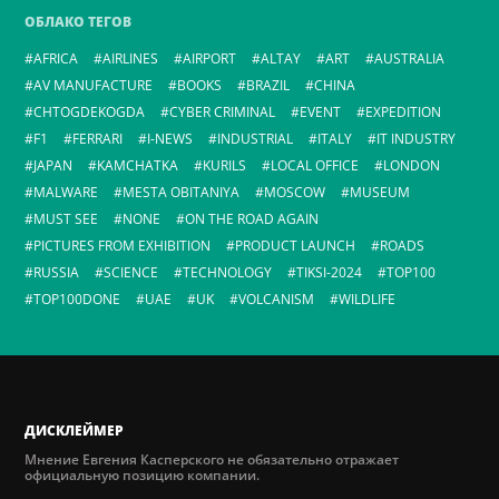
ОБЛАКО ТЕГОВ
AFRICA
AIRLINES
AIRPORT
ALTAY
ART
AUSTRALIA
AV MANUFACTURE
BOOKS
BRAZIL
CHINA
CHTOGDEKOGDA
CYBER CRIMINAL
EVENT
EXPEDITION
F1
FERRARI
I-NEWS
INDUSTRIAL
ITALY
IT INDUSTRY
JAPAN
KAMCHATKA
KURILS
LOCAL OFFICE
LONDON
MALWARE
MESTA OBITANIYA
MOSCOW
MUSEUM
MUST SEE
NONE
ON THE ROAD AGAIN
PICTURES FROM EXHIBITION
PRODUCT LAUNCH
ROADS
RUSSIA
SCIENCE
TECHNOLOGY
TIKSI-2024
TOP100
TOP100DONE
UAE
UK
VOLCANISM
WILDLIFE
ДИСКЛЕЙМЕР
Мнение Евгения Касперского не обязательно отражает
официальную позицию компании.