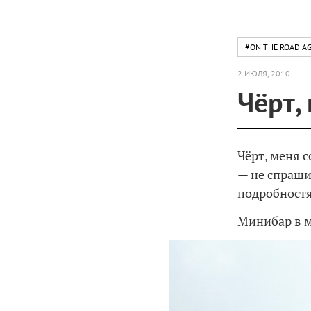
#ON THE ROAD AG
2 ИЮЛЯ, 2010
Чёрт,
Чёрт, меня 
— не спрашив
подробност
Минибар в м