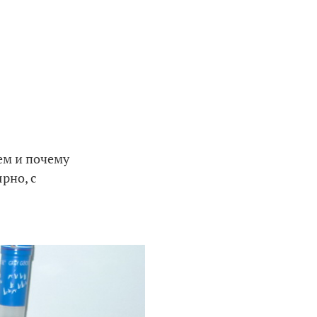
ем и почему
рно, с