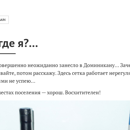
AIN
 где я?…
совершенно неожиданно занесло в Доминикану… Зач
айте, потом расскажу. Здесь сетка работает нерегуля
ями не успею…
естах поселения — хорош.
Восхитителен!